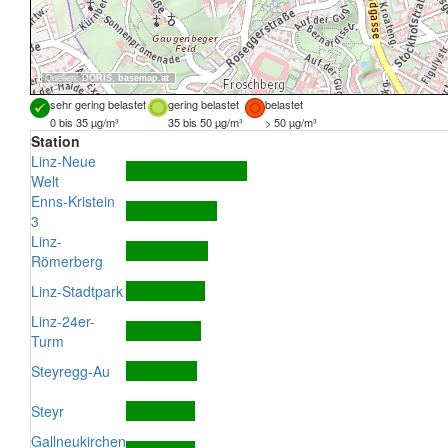
Quellen:
DORIS
,
basemap.at
sehr gering belastet
gering belastet
belastet
0 bis 35 µg/m³
35 bis 50 µg/m³
> 50 µg/m³
Station
Linz-Neue
Welt
Enns-Kristein
3
Linz-
Römerberg
Linz-Stadtpark
Linz-24er-
Turm
Steyregg-Au
Steyr
Gallneukirchen