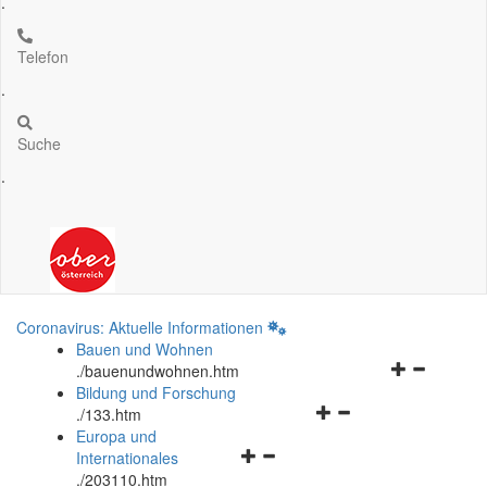
.
Telefon
.
Suche
.
Coronavirus: Aktuelle Informationen
Bauen und Wohnen
Navigationsm
.
/bauenundwohnen.htm
öffnen
Bildung und Forschung
Navigationsmenü
und
.
/133.htm
öffnen
schließen
Europa und
Navigationsmenü
und
Internationales
öffnen
schließen
.
/203110.htm