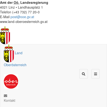
Amt der
Oö.
Landesregierung
4021 Linz • Landhausplatz 1
Telefon (+43 732) 77 20-0
E-Mail
post@ooe.gv.at
www.land-oberoesterreich.gv.at
Land
Oberösterreich
Kontakt