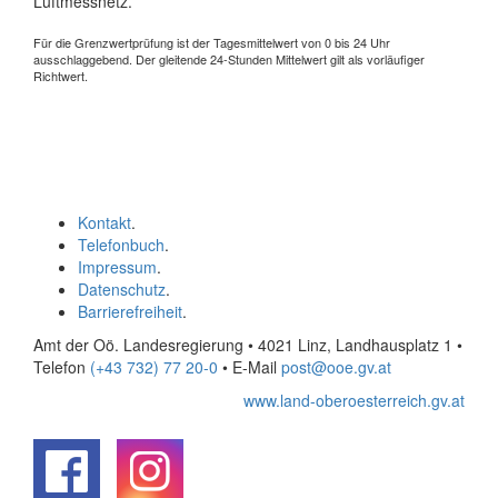
Luftmessnetz.
Für die Grenzwertprüfung ist der Tagesmittelwert von 0 bis 24 Uhr
ausschlaggebend. Der gleitende 24-Stunden Mittelwert gilt als vorläufiger
Richtwert.
Kontakt
.
Telefonbuch
.
Impressum
.
Datenschutz
.
Barrierefreiheit
.
Amt der Oö. Landesregierung • 4021 Linz, Landhausplatz 1
•
Telefon
(+43 732) 77 20-0
• E-Mail
post@ooe.gv.at
www.land-oberoesterreich.gv.at