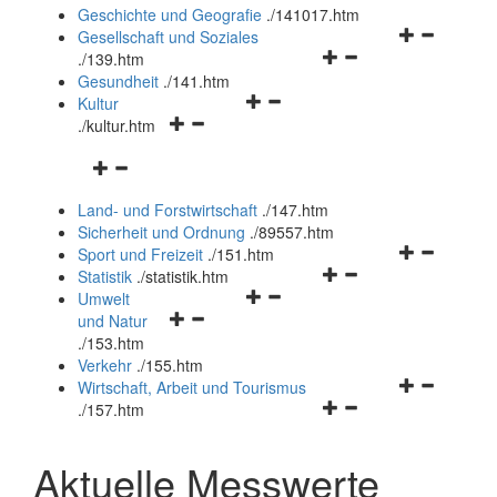
und
Geschichte und Geografie
.
/141017.htm
schließen
Navigationsm
Gesellschaft und Soziales
Navigationsmenü
öffnen
.
/139.htm
öffnen
und
Gesundheit
.
/141.htm
Navigationsmenü
und
schließen
Kultur
Navigationsmenü
öffnen
schließen
.
/kultur.htm
öffnen
und
Navigationsmenü
und
schließen
öffnen
schließen
Land- und Forstwirtschaft
.
/147.htm
und
Sicherheit und Ordnung
.
/89557.htm
schließen
Navigationsm
Sport und Freizeit
.
/151.htm
Navigationsmenü
öffnen
Statistik
.
/statistik.htm
Navigationsmenü
öffnen
und
Umwelt
Navigationsmenü
öffnen
und
schließen
und Natur
öffnen
und
schließen
.
/153.htm
und
schließen
Verkehr
.
/155.htm
schließen
Navigationsm
Wirtschaft, Arbeit und Tourismus
Navigationsmenü
öffnen
.
/157.htm
öffnen
und
und
schließen
Aktuelle Messwerte
schließen