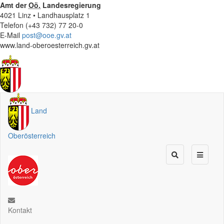
Amt der
Oö.
Landesregierung
4021 Linz • Landhausplatz 1
Telefon (+43 732) 77 20-0
E-Mail
post@ooe.gv.at
www.land-oberoesterreich.gv.at
Land
Oberösterreich
Kontakt