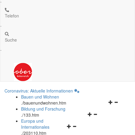
.
Telefon
.
Suche
.
Coronavirus: Aktuelle Informationen
Bauen und Wohnen
Navigationsm
.
/bauenundwohnen.htm
öffnen
Bildung und Forschung
Navigationsmenü
und
.
/133.htm
öffnen
schließen
Europa und
Navigationsmenü
und
Internationales
öffnen
schließen
.
/203110.htm