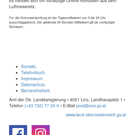
Es handelt sich um vorläufige Online-Rohdaten aus dem
Luftmessnetz.
Für die Grenzwertprüfung ist der Tagesmittelwert von 0 bis 24 Uhr
ausschlaggebend. Der gleitende 24-Stunden Mittelwert gilt als vorläufiger
Richtwert.
Kontakt
.
Telefonbuch
.
Impressum
.
Datenschutz
.
Barrierefreiheit
.
Amt der Oö. Landesregierung • 4021 Linz, Landhausplatz 1
•
Telefon
(+43 732) 77 20-0
• E-Mail
post@ooe.gv.at
www.land-oberoesterreich.gv.at