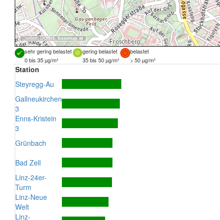
Quellen:
DORIS
,
basemap.at
sehr gering belastet
gering belastet
belastet
0 bis 35 µg/m³
35 bis 50 µg/m³
> 50 µg/m³
Station
Steyregg-Au
Gallneukirchen
3
Enns-Kristein
3
Grünbach
Bad Zell
Linz-24er-
Turm
Linz-Neue
Welt
Linz-