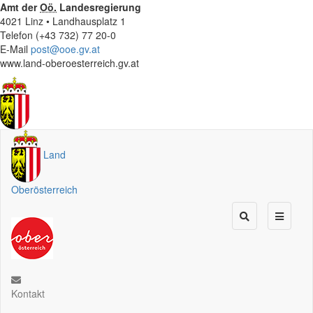
Amt der
Oö.
Landesregierung
4021 Linz • Landhausplatz 1
Telefon (+43 732) 77 20-0
E-Mail
post@ooe.gv.at
www.land-oberoesterreich.gv.at
Land
Oberösterreich
Kontakt