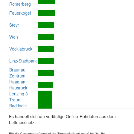
Römerberg
Feuerkogel
Steyr
Wels
Vöcklabruck
Linz-Stadtpark
Braunau
Zentrum
Haag am
Hausruck
Lenzing 3
Traun
Bad Ischl
Es handelt sich um vorläufige Online-Rohdaten aus dem
Luftmessnetz.
Für die Grenzwertprüfung ist der Tagesmittelwert von 0 bis 24 Uhr