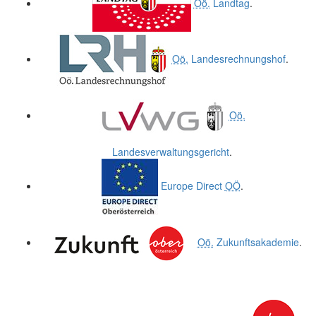
Oö.
Landtag
.
Oö.
Landesrechnungshof
.
Oö.
Landesverwaltungsgericht
.
Europe Direct
OÖ
.
Oö.
Zukunftsakademie
.