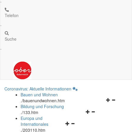
.
Telefon
.
Suche
.
Coronavirus: Aktuelle Informationen
Bauen und Wohnen
Navigationsm
.
/bauenundwohnen.htm
öffnen
Bildung und Forschung
Navigationsmenü
und
.
/133.htm
öffnen
schließen
Europa und
Navigationsmenü
und
Internationales
öffnen
schließen
.
/203110.htm