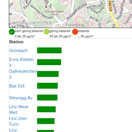
Quellen:
DORIS
,
basemap.at
sehr gering belastet
gering belastet
belastet
0 bis 35 µg/m³
35 bis 50 µg/m³
> 50 µg/m³
Station
Grünbach
Enns-Kristein
3
Gallneukirchen
3
Bad Zell
Steyregg-Au
Linz-Neue
Welt
Linz-24er-
Turm
Linz-