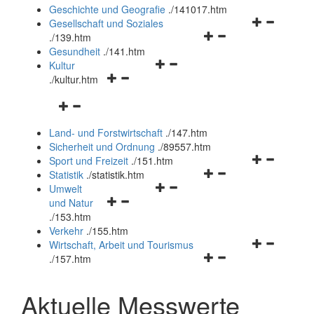
und
Geschichte und Geografie
.
/141017.htm
schließen
Navigationsm
Gesellschaft und Soziales
Navigationsmenü
öffnen
.
/139.htm
öffnen
und
Gesundheit
.
/141.htm
Navigationsmenü
und
schließen
Kultur
Navigationsmenü
öffnen
schließen
.
/kultur.htm
öffnen
und
Navigationsmenü
und
schließen
öffnen
schließen
Land- und Forstwirtschaft
.
/147.htm
und
Sicherheit und Ordnung
.
/89557.htm
schließen
Navigationsm
Sport und Freizeit
.
/151.htm
Navigationsmenü
öffnen
Statistik
.
/statistik.htm
Navigationsmenü
öffnen
und
Umwelt
Navigationsmenü
öffnen
und
schließen
und Natur
öffnen
und
schließen
.
/153.htm
und
schließen
Verkehr
.
/155.htm
schließen
Navigationsm
Wirtschaft, Arbeit und Tourismus
Navigationsmenü
öffnen
.
/157.htm
öffnen
und
und
schließen
Aktuelle Messwerte
schließen