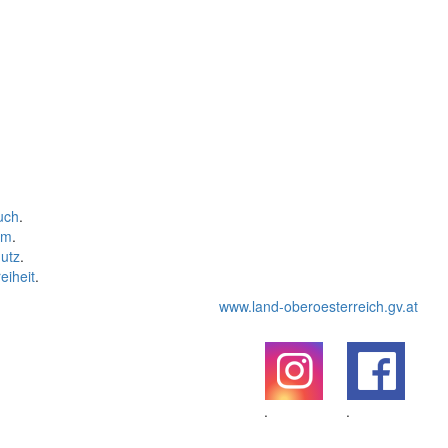
uch
.
um
.
utz
.
eiheit
.
www.land-oberoesterreich.gv.at
.
.