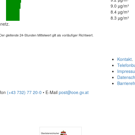
9.0 µg/m³
8.4 µg/m³
8.3 µg/m³
netz.
 gleitende 24-Stunden Mittelwert gilt als vorläufiger Richtwert.
Kontakt
.
Telefonb
Impress
Datensch
Barrierefr
efon
(+43 732) 77 20-0
• E-Mail
post@ooe.gv.at