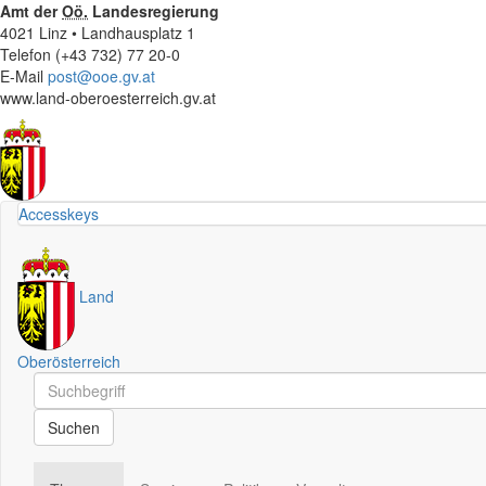
Amt der
Oö.
Landesregierung
4021 Linz • Landhausplatz 1
Telefon (+43 732) 77 20-0
E-Mail
post@ooe.gv.at
www.land-oberoesterreich.gv.at
Accesskeys
Land
Oberösterreich
Schnellsuche
Schnellsuche
Suchen