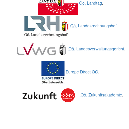
Oö.
Landtag
.
Oö.
Landesrechnungshof
.
Oö.
Landesverwaltungsgericht
.
Europe Direct
OÖ
.
Oö.
Zukunftsakademie
.