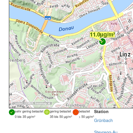
Quellen:
DORIS
,
basemap.at
Station
sehr gering belastet
gering belastet
belastet
0 bis 35 µg/m³
35 bis 50 µg/m³
> 50 µg/m³
Grünbach
Steyregg-Au