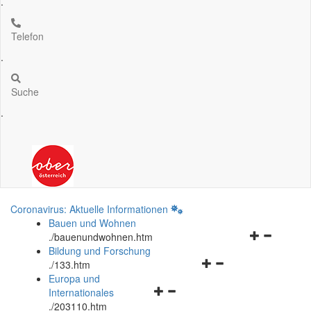
.
Telefon
.
Suche
.
Coronavirus: Aktuelle Informationen
Bauen und Wohnen
Navigationsm
.
/bauenundwohnen.htm
öffnen
Bildung und Forschung
Navigationsmenü
und
.
/133.htm
öffnen
schließen
Europa und
Navigationsmenü
und
Internationales
öffnen
schließen
.
/203110.htm