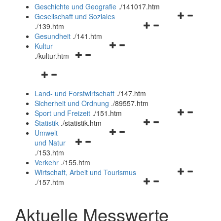
und
Geschichte und Geografie
.
/141017.htm
schließen
Navigationsm
Gesellschaft und Soziales
Navigationsmenü
öffnen
.
/139.htm
öffnen
und
Gesundheit
.
/141.htm
Navigationsmenü
und
schließen
Kultur
Navigationsmenü
öffnen
schließen
.
/kultur.htm
öffnen
und
Navigationsmenü
und
schließen
öffnen
schließen
Land- und Forstwirtschaft
.
/147.htm
und
Sicherheit und Ordnung
.
/89557.htm
schließen
Navigationsm
Sport und Freizeit
.
/151.htm
Navigationsmenü
öffnen
Statistik
.
/statistik.htm
Navigationsmenü
öffnen
und
Umwelt
Navigationsmenü
öffnen
und
schließen
und Natur
öffnen
und
schließen
.
/153.htm
und
schließen
Verkehr
.
/155.htm
schließen
Navigationsm
Wirtschaft, Arbeit und Tourismus
Navigationsmenü
öffnen
.
/157.htm
öffnen
und
und
schließen
Aktuelle Messwerte
schließen