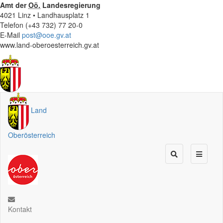
Amt der
Oö.
Landesregierung
4021 Linz • Landhausplatz 1
Telefon (+43 732) 77 20-0
E-Mail
post@ooe.gv.at
www.land-oberoesterreich.gv.at
Land
Oberösterreich
Kontakt