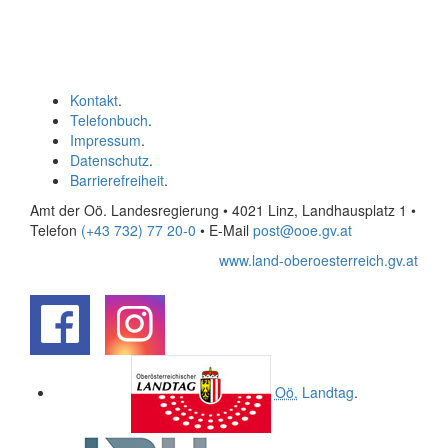
Kontakt
.
Telefonbuch
.
Impressum
.
Datenschutz
.
Barrierefreiheit
.
Amt der Oö. Landesregierung • 4021 Linz, Landhausplatz 1
•
Telefon
(+43 732) 77 20-0
• E-Mail
post@ooe.gv.at
www.land-oberoesterreich.gv.at
.
.
Oö.
Landtag
.