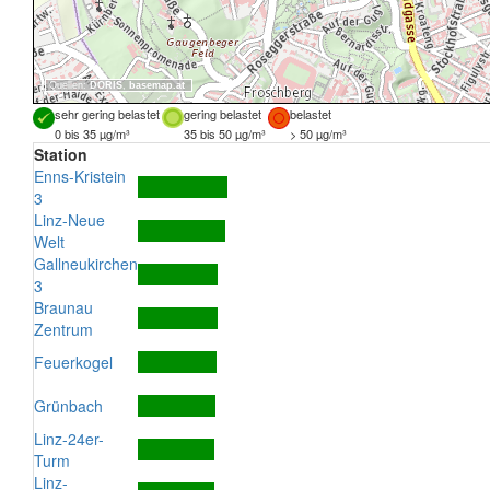
Quellen:
DORIS
,
basemap.at
sehr gering belastet
gering belastet
belastet
0 bis 35 µg/m³
35 bis 50 µg/m³
> 50 µg/m³
Station
Enns-Kristein
3
Linz-Neue
Welt
Gallneukirchen
3
Braunau
Zentrum
Feuerkogel
Grünbach
Linz-24er-
Turm
Linz-