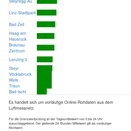
Steyregg-Au
Linz-Stadtpark
Bad Zell
Haag am
Hausruck
Braunau
Zentrum
Lenzing 3
Steyr
Vöcklabruck
Wels
Traun
Bad Ischl
Es handelt sich um vorläufige Online-Rohdaten aus dem
Luftmessnetz.
Für die Grenzwertprüfung ist der Tagesmittelwert von 0 bis 24 Uhr
ausschlaggebend. Der gleitende 24-Stunden Mittelwert gilt als vorläufiger
Richtwert.