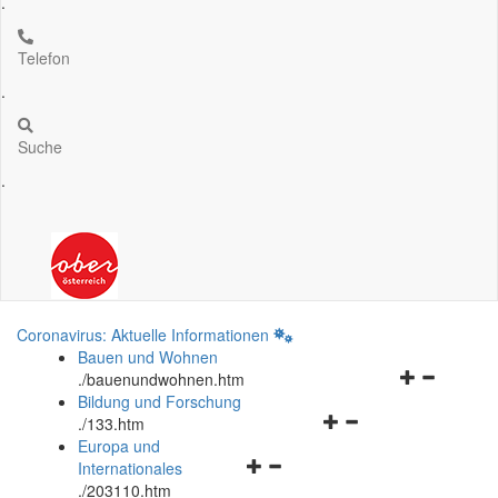
.
Telefon
.
Suche
.
Coronavirus: Aktuelle Informationen
Bauen und Wohnen
Navigationsm
.
/bauenundwohnen.htm
öffnen
Bildung und Forschung
Navigationsmenü
und
.
/133.htm
öffnen
schließen
Europa und
Navigationsmenü
und
Internationales
öffnen
schließen
.
/203110.htm