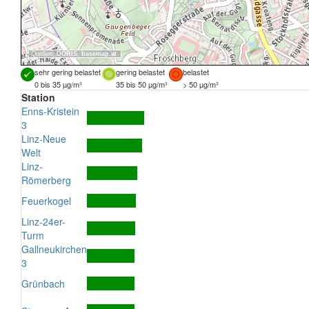
Quellen:
DORIS
,
basemap.at
sehr gering belastet
gering belastet
belastet
0 bis 35 µg/m³
35 bis 50 µg/m³
> 50 µg/m³
Station
Enns-Kristein
3
Linz-Neue
Welt
Linz-
Römerberg
Feuerkogel
Linz-24er-
Turm
Gallneukirchen
3
Grünbach