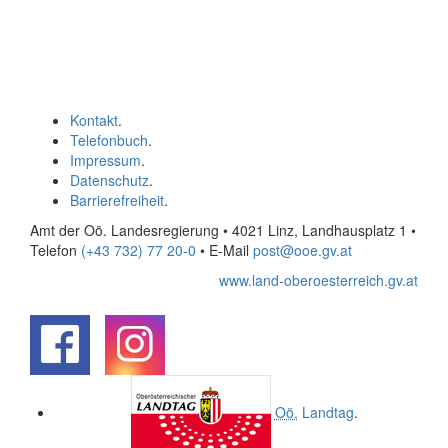
Kontakt
.
Telefonbuch
.
Impressum
.
Datenschutz
.
Barrierefreiheit
.
Amt der Oö. Landesregierung • 4021 Linz, Landhausplatz 1
•
Telefon
(+43 732) 77 20-0
• E-Mail
post@ooe.gv.at
www.land-oberoesterreich.gv.at
.
.
Oö.
Landtag
.