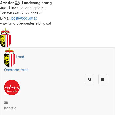
Amt der
Oö.
Landesregierung
4021 Linz • Landhausplatz 1
Telefon (+43 732) 77 20-0
E-Mail
post@ooe.gv.at
www.land-oberoesterreich.gv.at
Land
Oberösterreich
Kontakt