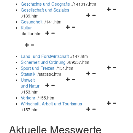
und
Geschichte und Geografie
.
/141017.htm
schließen
Navigationsm
Gesellschaft und Soziales
Navigationsmenü
öffnen
.
/139.htm
öffnen
und
Gesundheit
.
/141.htm
Navigationsmenü
und
schließen
Kultur
Navigationsmenü
öffnen
schließen
.
/kultur.htm
öffnen
und
Navigationsmenü
und
schließen
öffnen
schließen
Land- und Forstwirtschaft
.
/147.htm
und
Sicherheit und Ordnung
.
/89557.htm
schließen
Navigationsm
Sport und Freizeit
.
/151.htm
Navigationsmenü
öffnen
Statistik
.
/statistik.htm
Navigationsmenü
öffnen
und
Umwelt
Navigationsmenü
öffnen
und
schließen
und Natur
öffnen
und
schließen
.
/153.htm
und
schließen
Verkehr
.
/155.htm
schließen
Navigationsm
Wirtschaft, Arbeit und Tourismus
Navigationsmenü
öffnen
.
/157.htm
öffnen
und
und
schließen
Aktuelle Messwerte
schließen