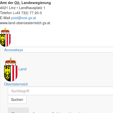
Amt der
Oö.
Landesregierung
4021 Linz • Landhausplatz 1
Telefon (+43 732) 77 20-0
E-Mail
post@ooe.gv.at
www.land-oberoesterreich.gv.at
Accesskeys
Land
Oberösterreich
Schnellsuche
Schnellsuche
Suchen