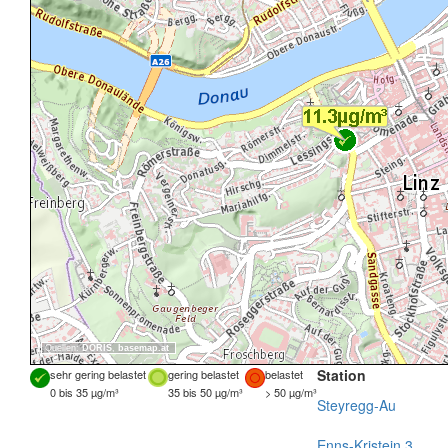
Quellen:
DORIS
,
basemap.at
Station
sehr gering belastet
gering belastet
belastet
0 bis 35 µg/m³
35 bis 50 µg/m³
> 50 µg/m³
Steyregg-Au
Enns-Kristein 3