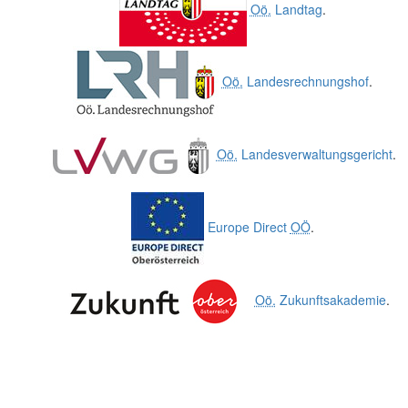
Oö.
Landtag
.
Oö.
Landesrechnungshof
.
Oö.
Landesverwaltungsgericht
.
Europe Direct
OÖ
.
Oö.
Zukunftsakademie
.