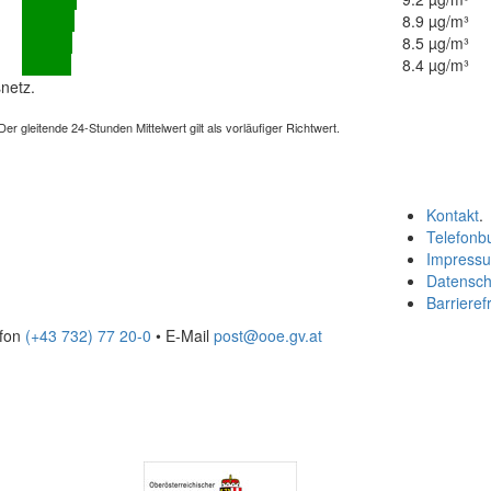
8.9 µg/m³
8.5 µg/m³
8.4 µg/m³
netz.
 gleitende 24-Stunden Mittelwert gilt als vorläufiger Richtwert.
Kontakt
.
Telefonb
Impress
Datensch
Barrierefr
efon
(+43 732) 77 20-0
• E-Mail
post@ooe.gv.at