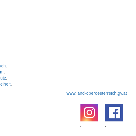
uch
.
um
.
utz
.
eiheit
.
www.land-oberoesterreich.gv.at
.
.