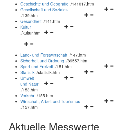
und
Geschichte und Geografie
.
/141017.htm
schließen
Navigationsm
Gesellschaft und Soziales
Navigationsmenü
öffnen
.
/139.htm
öffnen
und
Gesundheit
.
/141.htm
Navigationsmenü
und
schließen
Kultur
Navigationsmenü
öffnen
schließen
.
/kultur.htm
öffnen
und
Navigationsmenü
und
schließen
öffnen
schließen
Land- und Forstwirtschaft
.
/147.htm
und
Sicherheit und Ordnung
.
/89557.htm
schließen
Navigationsm
Sport und Freizeit
.
/151.htm
Navigationsmenü
öffnen
Statistik
.
/statistik.htm
Navigationsmenü
öffnen
und
Umwelt
Navigationsmenü
öffnen
und
schließen
und Natur
öffnen
und
schließen
.
/153.htm
und
schließen
Verkehr
.
/155.htm
schließen
Navigationsm
Wirtschaft, Arbeit und Tourismus
Navigationsmenü
öffnen
.
/157.htm
öffnen
und
und
schließen
Aktuelle Messwerte
schließen