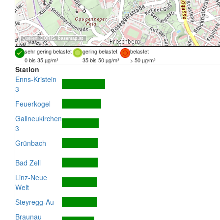
Quellen:
DORIS
,
basemap.at
sehr gering belastet
gering belastet
belastet
0 bis 35 µg/m³
35 bis 50 µg/m³
> 50 µg/m³
Station
Enns-Kristein
3
Feuerkogel
Gallneukirchen
3
Grünbach
Bad Zell
Linz-Neue
Welt
Steyregg-Au
Braunau