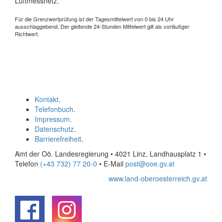
Luftmessnetz.
Für die Grenzwertprüfung ist der Tagesmittelwert von 0 bis 24 Uhr
ausschlaggebend. Der gleitende 24-Stunden Mittelwert gilt als vorläufiger
Richtwert.
Kontakt
.
Telefonbuch
.
Impressum
.
Datenschutz
.
Barrierefreiheit
.
Amt der Oö. Landesregierung • 4021 Linz, Landhausplatz 1
•
Telefon
(+43 732) 77 20-0
• E-Mail
post@ooe.gv.at
www.land-oberoesterreich.gv.at