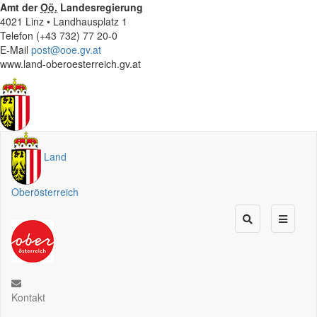
Amt der
Oö.
Landesregierung
4021 Linz • Landhausplatz 1
Telefon (+43 732) 77 20-0
E-Mail
post@ooe.gv.at
www.land-oberoesterreich.gv.at
Land
Oberösterreich
Kontakt