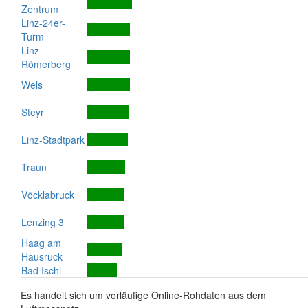
Zentrum
Linz-24er-
Turm
Linz-
Römerberg
Wels
Steyr
Linz-Stadtpark
Traun
Vöcklabruck
Lenzing 3
Haag am
Hausruck
Bad Ischl
Es handelt sich um vorläufige Online-Rohdaten aus dem