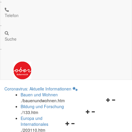
.
Telefon
.
Suche
.
Coronavirus: Aktuelle Informationen
Bauen und Wohnen
Navigationsm
.
/bauenundwohnen.htm
öffnen
Bildung und Forschung
Navigationsmenü
und
.
/133.htm
öffnen
schließen
Europa und
Navigationsmenü
und
Internationales
öffnen
schließen
.
/203110.htm