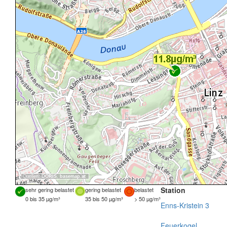
Quellen:
DORIS
,
basemap.at
Station
sehr gering belastet
gering belastet
belastet
0 bis 35 µg/m³
35 bis 50 µg/m³
> 50 µg/m³
Enns-Kristein 3
Feuerkogel