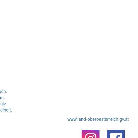
uch
.
um
.
utz
.
eiheit
.
www.land-oberoesterreich.gv.at