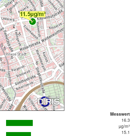
Messwert
16.3
µg/m³
15.1