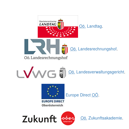
Oö.
Landtag
.
Oö.
Landesrechnungshof
.
Oö.
Landesverwaltungsgericht
.
Europe Direct
OÖ
.
Oö.
Zukunftsakademie
.