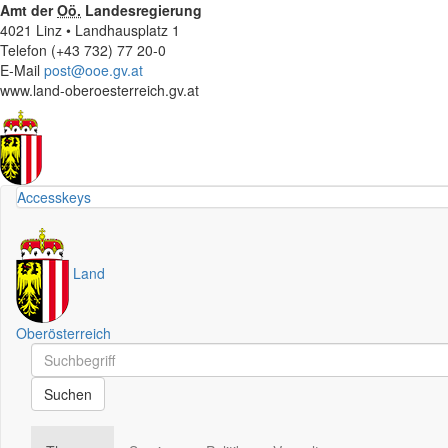
Amt der
Oö.
Landesregierung
4021 Linz • Landhausplatz 1
Telefon (+43 732) 77 20-0
E-Mail
post@ooe.gv.at
www.land-oberoesterreich.gv.at
Accesskeys
Land
Oberösterreich
Schnellsuche
Schnellsuche
Suchen