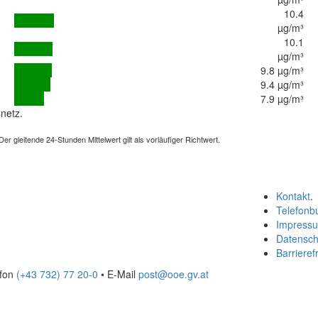
10.4
µg/m³
10.1
µg/m³
9.8 µg/m³
9.4 µg/m³
7.9 µg/m³
netz.
 gleitende 24-Stunden Mittelwert gilt als vorläufiger Richtwert.
Kontakt
.
Telefonb
Impress
Datensch
Barrierefr
efon
(+43 732) 77 20-0
• E-Mail
post@ooe.gv.at