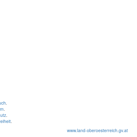
uch
.
um
.
utz
.
eiheit
.
www.land-oberoesterreich.gv.at