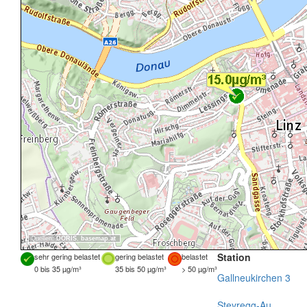
Quellen:
DORIS
,
basemap.at
Station
sehr gering belastet
gering belastet
belastet
0 bis 35 µg/m³
35 bis 50 µg/m³
> 50 µg/m³
Gallneukirchen 3
Steyregg-Au