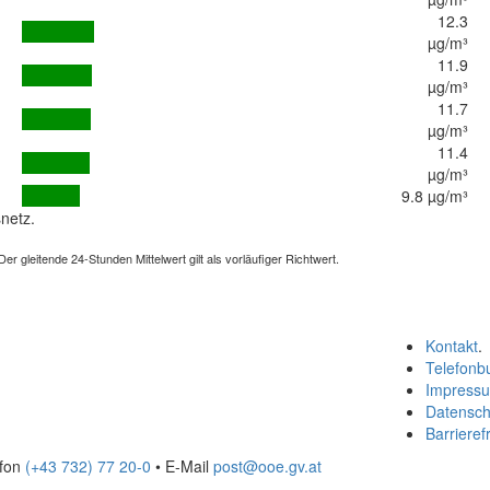
12.3
µg/m³
11.9
µg/m³
11.7
µg/m³
11.4
µg/m³
9.8 µg/m³
netz.
 gleitende 24-Stunden Mittelwert gilt als vorläufiger Richtwert.
Kontakt
.
Telefonb
Impress
Datensch
Barrierefr
efon
(+43 732) 77 20-0
• E-Mail
post@ooe.gv.at