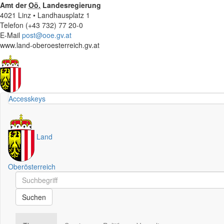
Amt der
Oö.
Landesregierung
4021 Linz • Landhausplatz 1
Telefon (+43 732) 77 20-0
E-Mail
post@ooe.gv.at
www.land-oberoesterreich.gv.at
Accesskeys
Land
Oberösterreich
Schnellsuche
Schnellsuche
Suchen