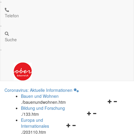
.
Telefon
.
Suche
.
Coronavirus: Aktuelle Informationen
Bauen und Wohnen
Navigationsm
.
/bauenundwohnen.htm
öffnen
Bildung und Forschung
Navigationsmenü
und
.
/133.htm
öffnen
schließen
Europa und
Navigationsmenü
und
Internationales
öffnen
schließen
.
/203110.htm