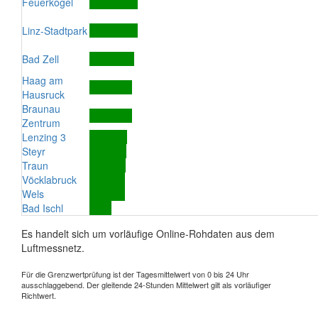
Feuerkogel
Linz-Stadtpark
Bad Zell
Haag am
Hausruck
Braunau
Zentrum
Lenzing 3
Steyr
Traun
Vöcklabruck
Wels
Bad Ischl
Es handelt sich um vorläufige Online-Rohdaten aus dem
Luftmessnetz.
Für die Grenzwertprüfung ist der Tagesmittelwert von 0 bis 24 Uhr
ausschlaggebend. Der gleitende 24-Stunden Mittelwert gilt als vorläufiger
Richtwert.