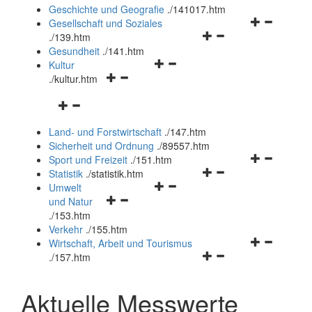
und
Geschichte und Geografie
.
/141017.htm
schließen
Navigationsm
Gesellschaft und Soziales
Navigationsmenü
öffnen
.
/139.htm
öffnen
und
Gesundheit
.
/141.htm
Navigationsmenü
und
schließen
Kultur
Navigationsmenü
öffnen
schließen
.
/kultur.htm
öffnen
und
Navigationsmenü
und
schließen
öffnen
schließen
Land- und Forstwirtschaft
.
/147.htm
und
Sicherheit und Ordnung
.
/89557.htm
schließen
Navigationsm
Sport und Freizeit
.
/151.htm
Navigationsmenü
öffnen
Statistik
.
/statistik.htm
Navigationsmenü
öffnen
und
Umwelt
Navigationsmenü
öffnen
und
schließen
und Natur
öffnen
und
schließen
.
/153.htm
und
schließen
Verkehr
.
/155.htm
schließen
Navigationsm
Wirtschaft, Arbeit und Tourismus
Navigationsmenü
öffnen
.
/157.htm
öffnen
und
und
schließen
Aktuelle Messwerte
schließen