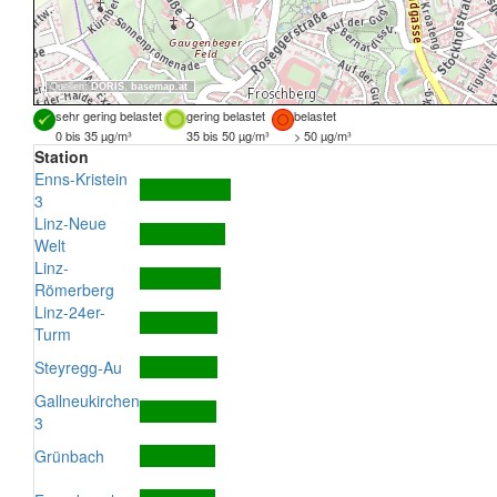
Quellen:
DORIS
,
basemap.at
sehr gering belastet
gering belastet
belastet
0 bis 35 µg/m³
35 bis 50 µg/m³
> 50 µg/m³
Station
Enns-Kristein
3
Linz-Neue
Welt
Linz-
Römerberg
Linz-24er-
Turm
Steyregg-Au
Gallneukirchen
3
Grünbach