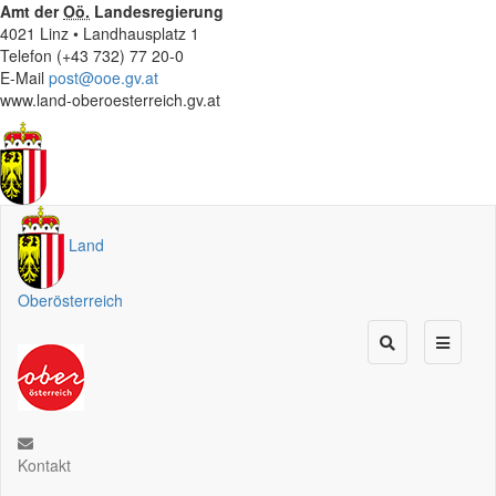
Amt der
Oö.
Landesregierung
4021 Linz • Landhausplatz 1
Telefon (+43 732) 77 20-0
E-Mail
post@ooe.gv.at
www.land-oberoesterreich.gv.at
Land
Oberösterreich
Kontakt