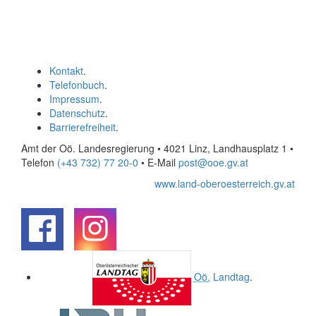
Kontakt
.
Telefonbuch
.
Impressum
.
Datenschutz
.
Barrierefreiheit
.
Amt der Oö. Landesregierung • 4021 Linz, Landhausplatz 1
•
Telefon
(+43 732) 77 20-0
• E-Mail
post@ooe.gv.at
www.land-oberoesterreich.gv.at
.
.
Oö.
Landtag
.