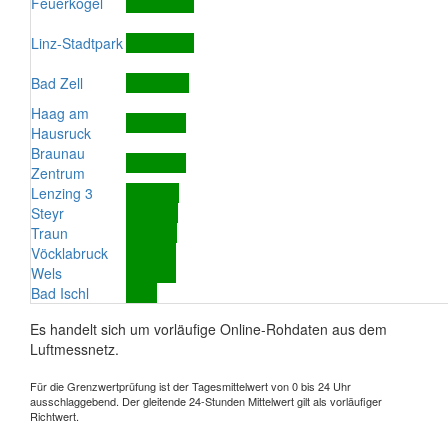
Feuerkogel
Linz-Stadtpark
Bad Zell
Haag am
Hausruck
Braunau
Zentrum
Lenzing 3
Steyr
Traun
Vöcklabruck
Wels
Bad Ischl
Es handelt sich um vorläufige Online-Rohdaten aus dem
Luftmessnetz.
Für die Grenzwertprüfung ist der Tagesmittelwert von 0 bis 24 Uhr
ausschlaggebend. Der gleitende 24-Stunden Mittelwert gilt als vorläufiger
Richtwert.