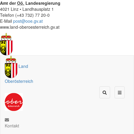
Amt der
Oö.
Landesregierung
4021 Linz • Landhausplatz 1
Telefon (+43 732) 77 20-0
E-Mail
post@ooe.gv.at
www.land-oberoesterreich.gv.at
Land
Oberösterreich
Kontakt