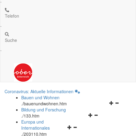
.
Telefon
.
Suche
.
Coronavirus: Aktuelle Informationen
Bauen und Wohnen
Navigationsm
.
/bauenundwohnen.htm
öffnen
Bildung und Forschung
Navigationsmenü
und
.
/133.htm
öffnen
schließen
Europa und
Navigationsmenü
und
Internationales
öffnen
schließen
.
/203110.htm