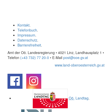
Kontakt
.
Telefonbuch
.
Impressum
.
Datenschutz
.
Barrierefreiheit
.
Amt der Oö. Landesregierung • 4021 Linz, Landhausplatz 1
•
Telefon
(+43 732) 77 20-0
• E-Mail
post@ooe.gv.at
www.land-oberoesterreich.gv.at
.
.
Oö.
Landtag
.