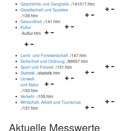
und
Geschichte und Geografie
.
/141017.htm
schließen
Navigationsm
Gesellschaft und Soziales
Navigationsmenü
öffnen
.
/139.htm
öffnen
und
Gesundheit
.
/141.htm
Navigationsmenü
und
schließen
Kultur
Navigationsmenü
öffnen
schließen
.
/kultur.htm
öffnen
und
Navigationsmenü
und
schließen
öffnen
schließen
Land- und Forstwirtschaft
.
/147.htm
und
Sicherheit und Ordnung
.
/89557.htm
schließen
Navigationsm
Sport und Freizeit
.
/151.htm
Navigationsmenü
öffnen
Statistik
.
/statistik.htm
Navigationsmenü
öffnen
und
Umwelt
Navigationsmenü
öffnen
und
schließen
und Natur
öffnen
und
schließen
.
/153.htm
und
schließen
Verkehr
.
/155.htm
schließen
Navigationsm
Wirtschaft, Arbeit und Tourismus
Navigationsmenü
öffnen
.
/157.htm
öffnen
und
und
schließen
Aktuelle Messwerte
schließen