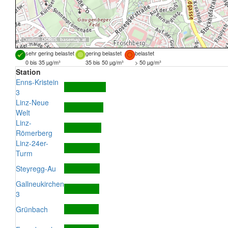
Quellen:
DORIS
,
basemap.at
sehr gering belastet
gering belastet
belastet
0 bis 35 µg/m³
35 bis 50 µg/m³
> 50 µg/m³
Station
Enns-Kristein
3
Linz-Neue
Welt
Linz-
Römerberg
Linz-24er-
Turm
Steyregg-Au
Gallneukirchen
3
Grünbach