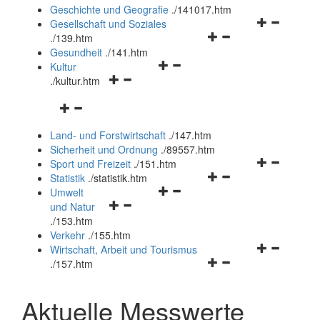
und
Geschichte und Geografie
.
/141017.htm
schließen
Navigationsm
Gesellschaft und Soziales
Navigationsmenü
öffnen
.
/139.htm
öffnen
und
Gesundheit
.
/141.htm
Navigationsmenü
und
schließen
Kultur
Navigationsmenü
öffnen
schließen
.
/kultur.htm
öffnen
und
Navigationsmenü
und
schließen
öffnen
schließen
Land- und Forstwirtschaft
.
/147.htm
und
Sicherheit und Ordnung
.
/89557.htm
schließen
Navigationsm
Sport und Freizeit
.
/151.htm
Navigationsmenü
öffnen
Statistik
.
/statistik.htm
Navigationsmenü
öffnen
und
Umwelt
Navigationsmenü
öffnen
und
schließen
und Natur
öffnen
und
schließen
.
/153.htm
und
schließen
Verkehr
.
/155.htm
schließen
Navigationsm
Wirtschaft, Arbeit und Tourismus
Navigationsmenü
öffnen
.
/157.htm
öffnen
und
und
schließen
Aktuelle Messwerte
schließen