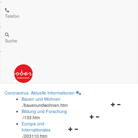
.
Telefon
.
Suche
.
Coronavirus: Aktuelle Informationen
Bauen und Wohnen
Navigationsm
.
/bauenundwohnen.htm
öffnen
Bildung und Forschung
Navigationsmenü
und
.
/133.htm
öffnen
schließen
Europa und
Navigationsmenü
und
Internationales
öffnen
schließen
.
/203110.htm