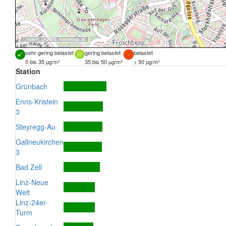
Quellen:
DORIS
,
basemap.at
sehr gering belastet
gering belastet
belastet
0 bis 35 µg/m³
35 bis 50 µg/m³
> 50 µg/m³
Station
Grünbach
Enns-Kristein
3
Steyregg-Au
Gallneukirchen
3
Bad Zell
Linz-Neue
Welt
Linz-24er-
Turm