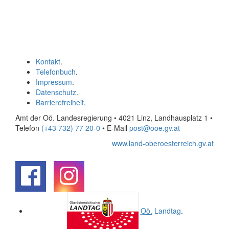
Kontakt
.
Telefonbuch
.
Impressum
.
Datenschutz
.
Barrierefreiheit
.
Amt der Oö. Landesregierung • 4021 Linz, Landhausplatz 1
•
Telefon
(+43 732) 77 20-0
• E-Mail
post@ooe.gv.at
www.land-oberoesterreich.gv.at
.
.
Oö.
Landtag
.