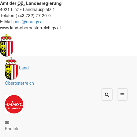
Amt der
Oö.
Landesregierung
4021 Linz • Landhausplatz 1
Telefon (+43 732) 77 20-0
E-Mail
post@ooe.gv.at
www.land-oberoesterreich.gv.at
Land
Oberösterreich
Kontakt