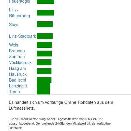
Feuerkogel
Linz-
Römerberg
Steyr
Linz-Stadtpark
Wels
Braunau
Zentrum
Vöcklabruck
Haag am
Hausruck
Bad Ischl
Lenzing 3
Traun
Es handelt sich um vorläufige Online-Rohdaten aus dem
Luftmessnetz.
Für die Grenzwertprüfung ist der Tagesmittelwert von 0 bis 24 Uhr
ausschlaggebend. Der gleitende 24-Stunden Mittelwert gilt als vorläufiger
Richtwert.