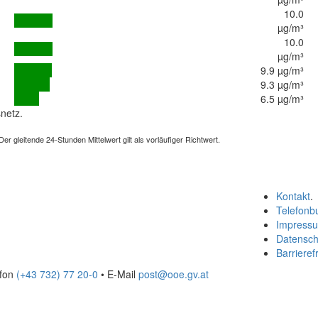
10.0
µg/m³
10.0
µg/m³
9.9 µg/m³
9.3 µg/m³
6.5 µg/m³
netz.
 gleitende 24-Stunden Mittelwert gilt als vorläufiger Richtwert.
Kontakt
.
Telefonb
Impress
Datensch
Barrierefr
efon
(+43 732) 77 20-0
• E-Mail
post@ooe.gv.at