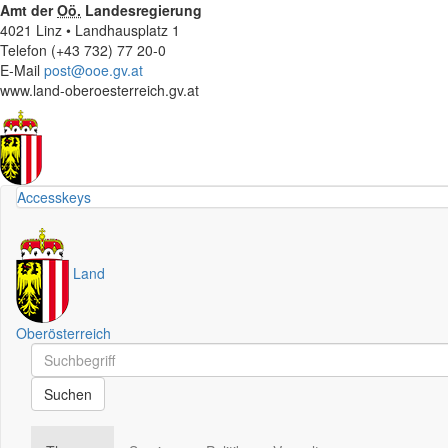
Amt der
Oö.
Landesregierung
4021 Linz • Landhausplatz 1
Telefon (+43 732) 77 20-0
E-Mail
post@ooe.gv.at
www.land-oberoesterreich.gv.at
Accesskeys
Land
Oberösterreich
Schnellsuche
Schnellsuche
Suchen