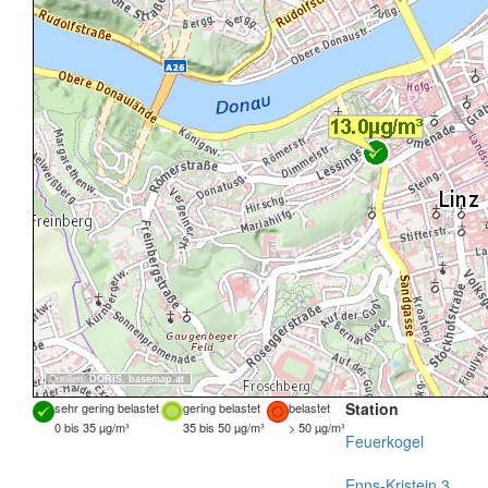
Quellen:
DORIS
,
basemap.at
Station
sehr gering belastet
gering belastet
belastet
0 bis 35 µg/m³
35 bis 50 µg/m³
> 50 µg/m³
Feuerkogel
Enns-Kristein 3