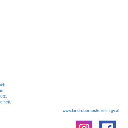
uch
.
um
.
utz
.
eiheit
.
www.land-oberoesterreich.gv.at