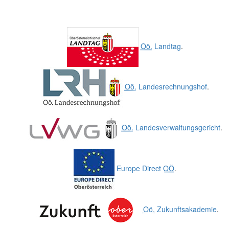
Oö.
Landtag
.
Oö.
Landesrechnungshof
.
Oö.
Landesverwaltungsgericht
.
Europe Direct
OÖ
.
Oö.
Zukunftsakademie
.