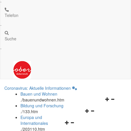
.
Telefon
.
Suche
.
Coronavirus: Aktuelle Informationen
Bauen und Wohnen
Navigationsm
.
/bauenundwohnen.htm
öffnen
Bildung und Forschung
Navigationsmenü
und
.
/133.htm
öffnen
schließen
Europa und
Navigationsmenü
und
Internationales
öffnen
schließen
.
/203110.htm