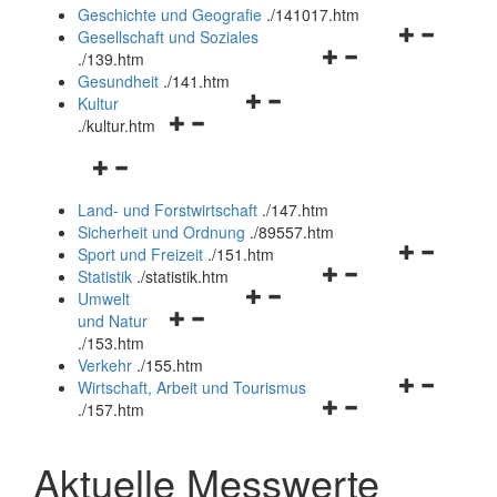
und
Geschichte und Geografie
.
/141017.htm
schließen
Navigationsm
Gesellschaft und Soziales
Navigationsmenü
öffnen
.
/139.htm
öffnen
und
Gesundheit
.
/141.htm
Navigationsmenü
und
schließen
Kultur
Navigationsmenü
öffnen
schließen
.
/kultur.htm
öffnen
und
Navigationsmenü
und
schließen
öffnen
schließen
Land- und Forstwirtschaft
.
/147.htm
und
Sicherheit und Ordnung
.
/89557.htm
schließen
Navigationsm
Sport und Freizeit
.
/151.htm
Navigationsmenü
öffnen
Statistik
.
/statistik.htm
Navigationsmenü
öffnen
und
Umwelt
Navigationsmenü
öffnen
und
schließen
und Natur
öffnen
und
schließen
.
/153.htm
und
schließen
Verkehr
.
/155.htm
schließen
Navigationsm
Wirtschaft, Arbeit und Tourismus
Navigationsmenü
öffnen
.
/157.htm
öffnen
und
und
schließen
Aktuelle Messwerte
schließen