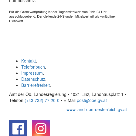
Luftmessnetz.
Für die Grenzwertprüfung ist der Tagesmittelwert von 0 bis 24 Uhr
ausschlaggebend. Der gleitende 24-Stunden Mittelwert gilt als vorläufiger
Richtwert.
Kontakt
.
Telefonbuch
.
Impressum
.
Datenschutz
.
Barrierefreiheit
.
Amt der Oö. Landesregierung • 4021 Linz, Landhausplatz 1
•
Telefon
(+43 732) 77 20-0
• E-Mail
post@ooe.gv.at
www.land-oberoesterreich.gv.at