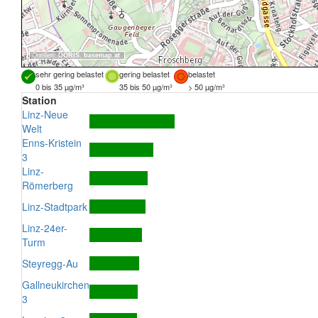
Quellen:
DORIS
,
basemap.at
sehr gering belastet
gering belastet
belastet
0 bis 35 µg/m³
35 bis 50 µg/m³
> 50 µg/m³
Station
Linz-Neue
Welt
Enns-Kristein
3
Linz-
Römerberg
Linz-Stadtpark
Linz-24er-
Turm
Steyregg-Au
Gallneukirchen
3