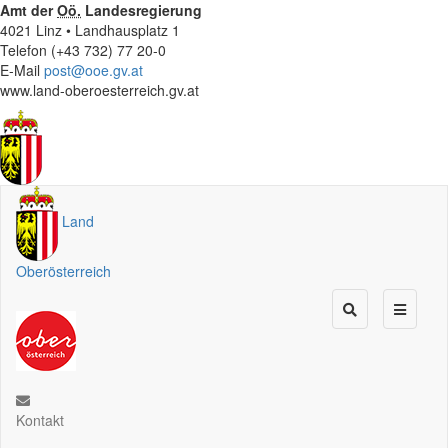
Amt der
Oö.
Landesregierung
4021 Linz • Landhausplatz 1
Telefon (+43 732) 77 20-0
E-Mail
post@ooe.gv.at
www.land-oberoesterreich.gv.at
Land
Oberösterreich
Kontakt