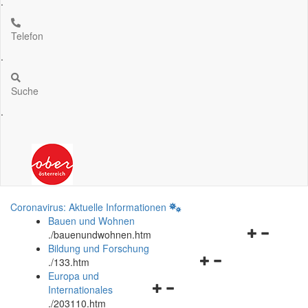
.
Telefon
.
Suche
.
Coronavirus: Aktuelle Informationen
Bauen und Wohnen
Navigationsm
.
/bauenundwohnen.htm
öffnen
Bildung und Forschung
Navigationsmenü
und
.
/133.htm
öffnen
schließen
Europa und
Navigationsmenü
und
Internationales
öffnen
schließen
.
/203110.htm