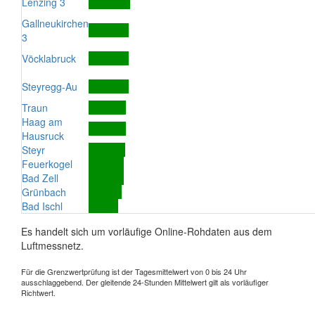
Lenzing 3
Gallneukirchen
3
Vöcklabruck
Steyregg-Au
Traun
Haag am
Hausruck
Steyr
Feuerkogel
Bad Zell
Grünbach
Bad Ischl
Es handelt sich um vorläufige Online-Rohdaten aus dem
Luftmessnetz.
Für die Grenzwertprüfung ist der Tagesmittelwert von 0 bis 24 Uhr
ausschlaggebend. Der gleitende 24-Stunden Mittelwert gilt als vorläufiger
Richtwert.