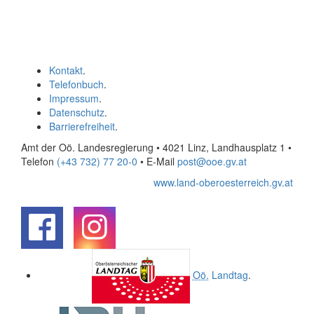
Kontakt
.
Telefonbuch
.
Impressum
.
Datenschutz
.
Barrierefreiheit
.
Amt der Oö. Landesregierung • 4021 Linz, Landhausplatz 1
•
Telefon
(+43 732) 77 20-0
• E-Mail
post@ooe.gv.at
www.land-oberoesterreich.gv.at
.
.
Oö.
Landtag
.