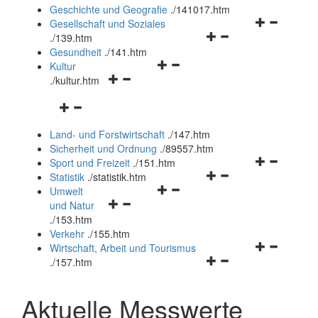
und
Geschichte und Geografie
.
/141017.htm
schließen
Navigationsm
Gesellschaft und Soziales
Navigationsmenü
öffnen
.
/139.htm
öffnen
und
Gesundheit
.
/141.htm
Navigationsmenü
und
schließen
Kultur
Navigationsmenü
öffnen
schließen
.
/kultur.htm
öffnen
und
Navigationsmenü
und
schließen
öffnen
schließen
Land- und Forstwirtschaft
.
/147.htm
und
Sicherheit und Ordnung
.
/89557.htm
schließen
Navigationsm
Sport und Freizeit
.
/151.htm
Navigationsmenü
öffnen
Statistik
.
/statistik.htm
Navigationsmenü
öffnen
und
Umwelt
Navigationsmenü
öffnen
und
schließen
und Natur
öffnen
und
schließen
.
/153.htm
und
schließen
Verkehr
.
/155.htm
schließen
Navigationsm
Wirtschaft, Arbeit und Tourismus
Navigationsmenü
öffnen
.
/157.htm
öffnen
und
und
schließen
Aktuelle Messwerte
schließen