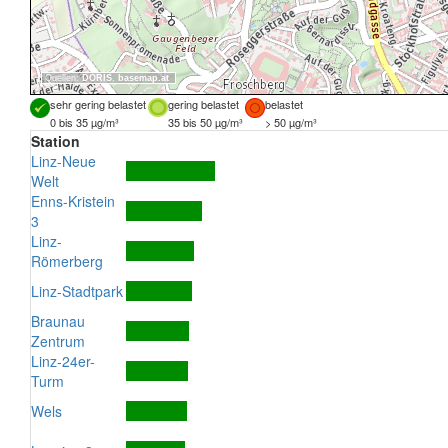
Quellen:
DORIS
,
basemap.at
sehr gering belastet
gering belastet
belastet
0 bis 35 µg/m³
35 bis 50 µg/m³
> 50 µg/m³
Station
Linz-Neue
Welt
Enns-Kristein
3
Linz-
Römerberg
Linz-Stadtpark
Braunau
Zentrum
Linz-24er-
Turm
Wels