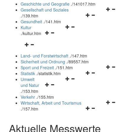
und
Geschichte und Geografie
.
/141017.htm
schließen
Navigationsm
Gesellschaft und Soziales
Navigationsmenü
öffnen
.
/139.htm
öffnen
und
Gesundheit
.
/141.htm
Navigationsmenü
und
schließen
Kultur
Navigationsmenü
öffnen
schließen
.
/kultur.htm
öffnen
und
Navigationsmenü
und
schließen
öffnen
schließen
Land- und Forstwirtschaft
.
/147.htm
und
Sicherheit und Ordnung
.
/89557.htm
schließen
Navigationsm
Sport und Freizeit
.
/151.htm
Navigationsmenü
öffnen
Statistik
.
/statistik.htm
Navigationsmenü
öffnen
und
Umwelt
Navigationsmenü
öffnen
und
schließen
und Natur
öffnen
und
schließen
.
/153.htm
und
schließen
Verkehr
.
/155.htm
schließen
Navigationsm
Wirtschaft, Arbeit und Tourismus
Navigationsmenü
öffnen
.
/157.htm
öffnen
und
und
schließen
Aktuelle Messwerte
schließen