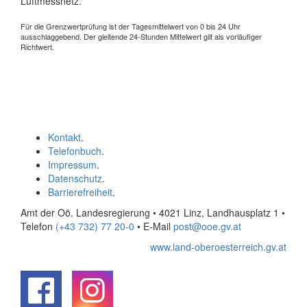
Luftmessnetz.
Für die Grenzwertprüfung ist der Tagesmittelwert von 0 bis 24 Uhr
ausschlaggebend. Der gleitende 24-Stunden Mittelwert gilt als vorläufiger
Richtwert.
Kontakt
.
Telefonbuch
.
Impressum
.
Datenschutz
.
Barrierefreiheit
.
Amt der Oö. Landesregierung • 4021 Linz, Landhausplatz 1
•
Telefon
(+43 732) 77 20-0
• E-Mail
post@ooe.gv.at
www.land-oberoesterreich.gv.at