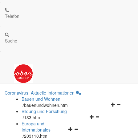
.
Telefon
.
Suche
.
Coronavirus: Aktuelle Informationen
Bauen und Wohnen
Navigationsm
.
/bauenundwohnen.htm
öffnen
Bildung und Forschung
Navigationsmenü
und
.
/133.htm
öffnen
schließen
Europa und
Navigationsmenü
und
Internationales
öffnen
schließen
.
/203110.htm