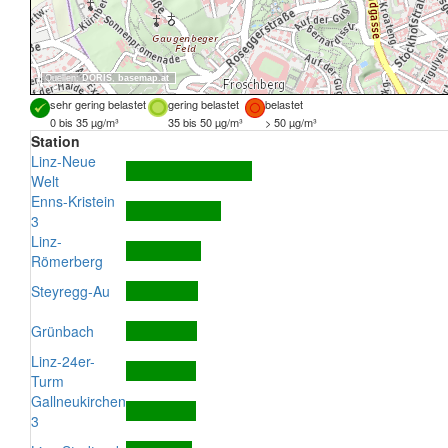
Quellen:
DORIS
,
basemap.at
sehr gering belastet
gering belastet
belastet
0 bis 35 µg/m³
35 bis 50 µg/m³
> 50 µg/m³
Station
Linz-Neue
Welt
Enns-Kristein
3
Linz-
Römerberg
Steyregg-Au
Grünbach
Linz-24er-
Turm
Gallneukirchen
3