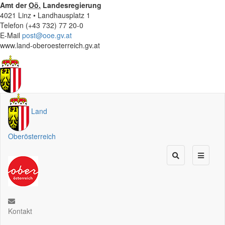
Amt der
Oö.
Landesregierung
4021 Linz • Landhausplatz 1
Telefon (+43 732) 77 20-0
E-Mail
post@ooe.gv.at
www.land-oberoesterreich.gv.at
Land
Oberösterreich
Kontakt