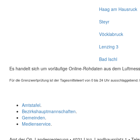
Haag am Hausruck
Steyr
Vöcklabruck
Lenzing 3
Bad Ischl
Es handelt sich um vorläufige Online-Rohdaten aus dem Luftmess
Für die Grenzwertprüfung ist der Tagesmittelwert von 0 bis 24 Uhr ausschlaggebend. Der
Amtstafel
.
Bezirkshauptmannschaften
.
Gemeinden
.
Medienservice
.
Amt der Oö. Landesregierung • 4021 Linz, Landhausplatz 1
• Tel