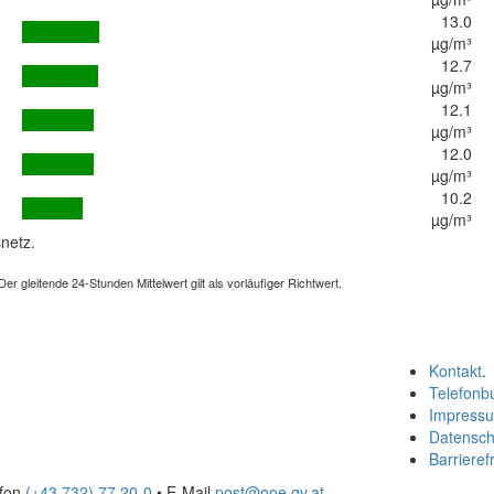
13.0
µg/m³
12.7
µg/m³
12.1
µg/m³
12.0
µg/m³
10.2
µg/m³
netz.
 gleitende 24-Stunden Mittelwert gilt als vorläufiger Richtwert.
Kontakt
.
Telefonb
Impress
Datensch
Barrierefr
efon
(+43 732) 77 20-0
• E-Mail
post@ooe.gv.at