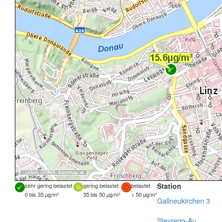
Quellen:
DORIS
,
basemap.at
Station
sehr gering belastet
gering belastet
belastet
0 bis 35 µg/m³
35 bis 50 µg/m³
> 50 µg/m³
Gallneukirchen 3
Steyregg-Au