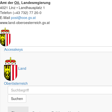
Amt der
Oö.
Landesregierung
4021 Linz • Landhausplatz 1
Telefon (+43 732) 77 20-0
E-Mail
post@ooe.gv.at
www.land-oberoesterreich.gv.at
Accesskeys
Land
Oberösterreich
Schnellsuche
Schnellsuche
Suchen