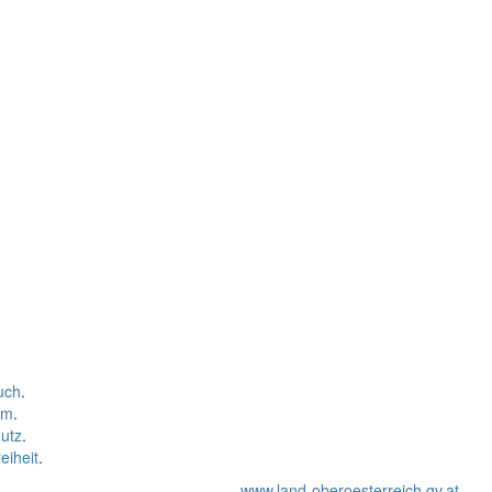
uch
.
um
.
utz
.
eiheit
.
www.land-oberoesterreich.gv.at