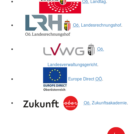
Oö.
Landtag
.
Oö.
Landesrechnungshof
.
Oö.
Landesverwaltungsgericht
.
Europe Direct
OÖ
.
Oö.
Zukunftsakademie
.