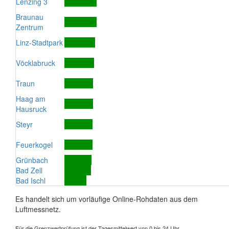
Lenzing 3
Braunau
Zentrum
Linz-Stadtpark
Vöcklabruck
Traun
Haag am
Hausruck
Steyr
Feuerkogel
Grünbach
Bad Zell
Bad Ischl
Es handelt sich um vorläufige Online-Rohdaten aus dem
Luftmessnetz.
Für die Grenzwertprüfung ist der Tagesmittelwert von 0 bis 24 Uhr