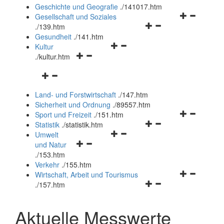
und
Geschichte und Geografie
.
/141017.htm
schließen
Navigationsm
Gesellschaft und Soziales
Navigationsmenü
öffnen
.
/139.htm
öffnen
und
Gesundheit
.
/141.htm
Navigationsmenü
und
schließen
Kultur
Navigationsmenü
öffnen
schließen
.
/kultur.htm
öffnen
und
Navigationsmenü
und
schließen
öffnen
schließen
Land- und Forstwirtschaft
.
/147.htm
und
Sicherheit und Ordnung
.
/89557.htm
schließen
Navigationsm
Sport und Freizeit
.
/151.htm
Navigationsmenü
öffnen
Statistik
.
/statistik.htm
Navigationsmenü
öffnen
und
Umwelt
Navigationsmenü
öffnen
und
schließen
und Natur
öffnen
und
schließen
.
/153.htm
und
schließen
Verkehr
.
/155.htm
schließen
Navigationsm
Wirtschaft, Arbeit und Tourismus
Navigationsmenü
öffnen
.
/157.htm
öffnen
und
und
schließen
Aktuelle Messwerte
schließen