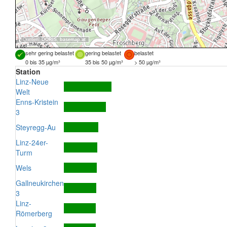
Quellen:
DORIS
,
basemap.at
sehr gering belastet
gering belastet
belastet
0 bis 35 µg/m³
35 bis 50 µg/m³
> 50 µg/m³
Station
Linz-Neue
Welt
Enns-Kristein
3
Steyregg-Au
Linz-24er-
Turm
Wels
Gallneukirchen
3
Linz-
Römerberg