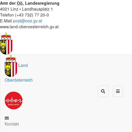
Amt der
Oö.
Landesregierung
4021 Linz • Landhausplatz 1
Telefon (+43 732) 77 20-0
E-Mail
post@ooe.gv.at
www.land-oberoesterreich.gv.at
Land
Oberösterreich
Kontakt