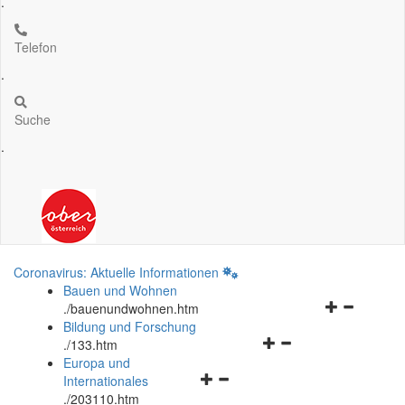
.
Telefon
.
Suche
.
Coronavirus: Aktuelle Informationen
Bauen und Wohnen
Navigationsm
.
/bauenundwohnen.htm
öffnen
Bildung und Forschung
Navigationsmenü
und
.
/133.htm
öffnen
schließen
Europa und
Navigationsmenü
und
Internationales
öffnen
schließen
.
/203110.htm