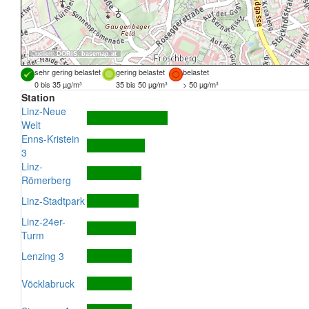
Quellen:
DORIS
,
basemap.at
sehr gering belastet
gering belastet
belastet
0 bis 35 µg/m³
35 bis 50 µg/m³
> 50 µg/m³
Station
Linz-Neue
Welt
Enns-Kristein
3
Linz-
Römerberg
Linz-Stadtpark
Linz-24er-
Turm
Lenzing 3
Vöcklabruck