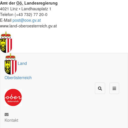
Amt der
Oö.
Landesregierung
4021 Linz • Landhausplatz 1
Telefon (+43 732) 77 20-0
E-Mail
post@ooe.gv.at
www.land-oberoesterreich.gv.at
Land
Oberösterreich
Kontakt