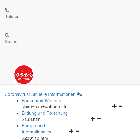
.
Telefon
.
Suche
.
Coronavirus: Aktuelle Informationen
Bauen und Wohnen
Navigationsm
.
/bauenundwohnen.htm
öffnen
Bildung und Forschung
Navigationsmenü
und
.
/133.htm
öffnen
schließen
Europa und
Navigationsmenü
und
Internationales
öffnen
schließen
.
/203110.htm