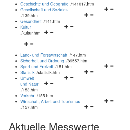
und
Geschichte und Geografie
.
/141017.htm
schließen
Navigationsm
Gesellschaft und Soziales
Navigationsmenü
öffnen
.
/139.htm
öffnen
und
Gesundheit
.
/141.htm
Navigationsmenü
und
schließen
Kultur
Navigationsmenü
öffnen
schließen
.
/kultur.htm
öffnen
und
Navigationsmenü
und
schließen
öffnen
schließen
Land- und Forstwirtschaft
.
/147.htm
und
Sicherheit und Ordnung
.
/89557.htm
schließen
Navigationsm
Sport und Freizeit
.
/151.htm
Navigationsmenü
öffnen
Statistik
.
/statistik.htm
Navigationsmenü
öffnen
und
Umwelt
Navigationsmenü
öffnen
und
schließen
und Natur
öffnen
und
schließen
.
/153.htm
und
schließen
Verkehr
.
/155.htm
schließen
Navigationsm
Wirtschaft, Arbeit und Tourismus
Navigationsmenü
öffnen
.
/157.htm
öffnen
und
und
schließen
Aktuelle Messwerte
schließen