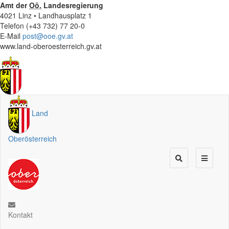
Amt der
Oö.
Landesregierung
4021 Linz • Landhausplatz 1
Telefon (+43 732) 77 20-0
E-Mail
post@ooe.gv.at
www.land-oberoesterreich.gv.at
Land
Oberösterreich
Kontakt