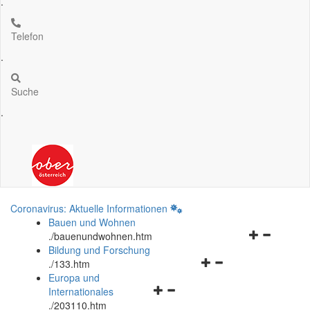
.
Telefon
.
Suche
.
Coronavirus: Aktuelle Informationen
Bauen und Wohnen
Navigationsm
.
/bauenundwohnen.htm
öffnen
Bildung und Forschung
Navigationsmenü
und
.
/133.htm
öffnen
schließen
Europa und
Navigationsmenü
und
Internationales
öffnen
schließen
.
/203110.htm