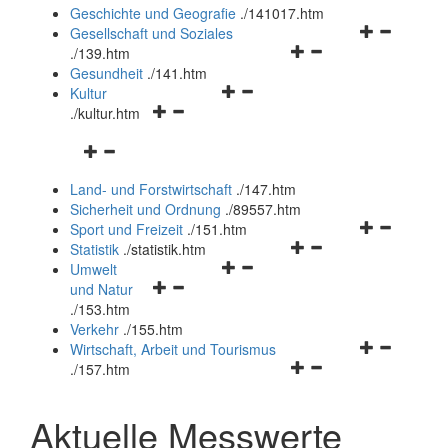
und
Geschichte und Geografie
.
/141017.htm
schließen
Navigationsm
Gesellschaft und Soziales
Navigationsmenü
öffnen
.
/139.htm
öffnen
und
Gesundheit
.
/141.htm
Navigationsmenü
und
schließen
Kultur
Navigationsmenü
öffnen
schließen
.
/kultur.htm
öffnen
und
Navigationsmenü
und
schließen
öffnen
schließen
Land- und Forstwirtschaft
.
/147.htm
und
Sicherheit und Ordnung
.
/89557.htm
schließen
Navigationsm
Sport und Freizeit
.
/151.htm
Navigationsmenü
öffnen
Statistik
.
/statistik.htm
Navigationsmenü
öffnen
und
Umwelt
Navigationsmenü
öffnen
und
schließen
und Natur
öffnen
und
schließen
.
/153.htm
und
schließen
Verkehr
.
/155.htm
schließen
Navigationsm
Wirtschaft, Arbeit und Tourismus
Navigationsmenü
öffnen
.
/157.htm
öffnen
und
und
schließen
Aktuelle Messwerte
schließen