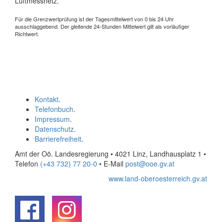
Luftmessnetz.
Für die Grenzwertprüfung ist der Tagesmittelwert von 0 bis 24 Uhr
ausschlaggebend. Der gleitende 24-Stunden Mittelwert gilt als vorläufiger
Richtwert.
Kontakt
.
Telefonbuch
.
Impressum
.
Datenschutz
.
Barrierefreiheit
.
Amt der Oö. Landesregierung • 4021 Linz, Landhausplatz 1
•
Telefon
(+43 732) 77 20-0
• E-Mail
post@ooe.gv.at
www.land-oberoesterreich.gv.at