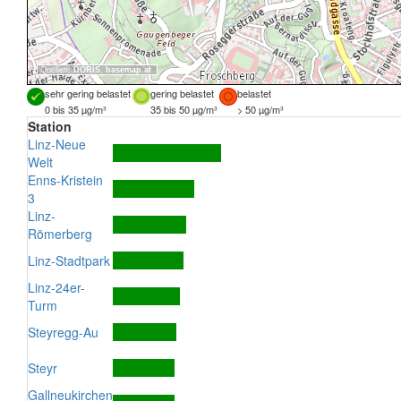
Quellen:
DORIS
,
basemap.at
sehr gering belastet
gering belastet
belastet
0 bis 35 µg/m³
35 bis 50 µg/m³
> 50 µg/m³
Station
Linz-Neue
Welt
Enns-Kristein
3
Linz-
Römerberg
Linz-Stadtpark
Linz-24er-
Turm
Steyregg-Au
Steyr
Gallneukirchen