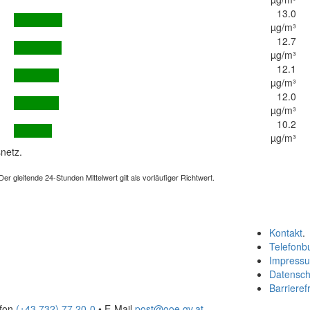
13.0
µg/m³
12.7
µg/m³
12.1
µg/m³
12.0
µg/m³
10.2
µg/m³
netz.
 gleitende 24-Stunden Mittelwert gilt als vorläufiger Richtwert.
Kontakt
.
Telefonb
Impress
Datensch
Barrierefr
efon
(+43 732) 77 20-0
• E-Mail
post@ooe.gv.at