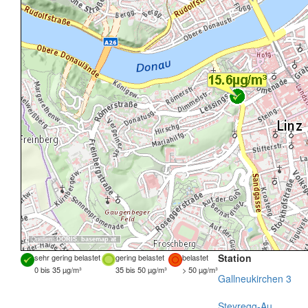
Quellen:
DORIS
,
basemap.at
Station
sehr gering belastet
gering belastet
belastet
0 bis 35 µg/m³
35 bis 50 µg/m³
> 50 µg/m³
Gallneukirchen 3
Steyregg-Au