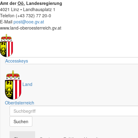
Amt der
Oö.
Landesregierung
4021 Linz • Landhausplatz 1
Telefon (+43 732) 77 20-0
E-Mail
post@ooe.gv.at
www.land-oberoesterreich.gv.at
Accesskeys
Land
Oberösterreich
Schnellsuche
Schnellsuche
Suchen