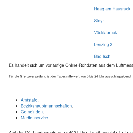
Haag am Hausruck
Steyr
Vöcklabruck
Lenzing 3
Bad Ischl
Es handelt sich um vorläufige Online-Rohdaten aus dem Luftmess
Für die Grenzwertprüfung ist der Tagesmittelwert von 0 bis 24 Uhr ausschlaggebend. Der
Amtstafel
.
Bezirkshauptmannschaften
.
Gemeinden
.
Medienservice
.
Amt der Oö. Landesregierung • 4021 Linz, Landhausplatz 1
• Tel