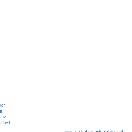
uch
.
um
.
utz
.
eiheit
.
www.land-oberoesterreich.gv.at