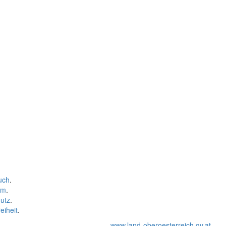
uch
.
um
.
utz
.
eiheit
.
www.land-oberoesterreich.gv.at