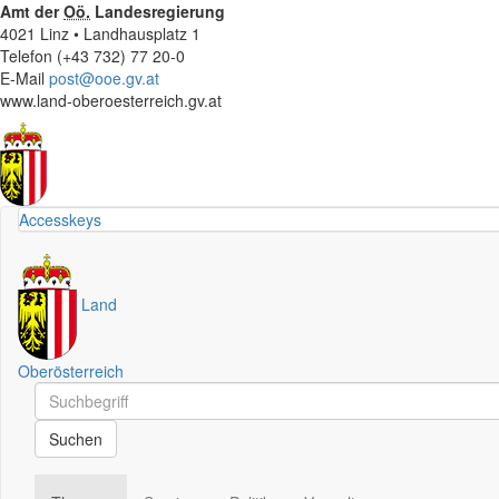
Amt der
Oö.
Landesregierung
4021 Linz • Landhausplatz 1
Telefon (+43 732) 77 20-0
E-Mail
post@ooe.gv.at
www.land-oberoesterreich.gv.at
Accesskeys
Land
Oberösterreich
Schnellsuche
Schnellsuche
Suchen