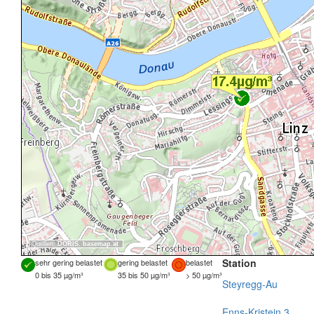
Quellen:
DORIS
,
basemap.at
Station
sehr gering belastet
gering belastet
belastet
0 bis 35 µg/m³
35 bis 50 µg/m³
> 50 µg/m³
Steyregg-Au
Enns-Kristein 3