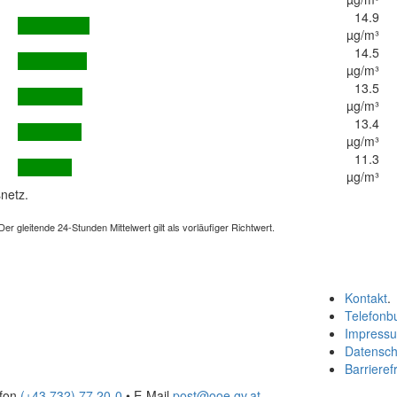
14.9
µg/m³
14.5
µg/m³
13.5
µg/m³
13.4
µg/m³
11.3
µg/m³
netz.
 gleitende 24-Stunden Mittelwert gilt als vorläufiger Richtwert.
Kontakt
.
Telefonb
Impress
Datensch
Barrierefr
efon
(+43 732) 77 20-0
• E-Mail
post@ooe.gv.at