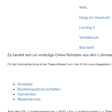
Wels
Haag am Hausruck
Lenzing 3
Vöcklabruck
Bad Ischl
Es handelt sich um vorläufige Online-Rohdaten aus dem Luftmess
Für die Grenzwertprüfung ist der Tagesmittelwert von 0 bis 24 Uhr ausschlaggebend. Der
Amtstafel
.
Bezirkshauptmannschaften
.
Gemeinden
.
Medienservice
.
Amt der Oö. Landesregierung • 4021 Linz, Landhausplatz 1
• Tel