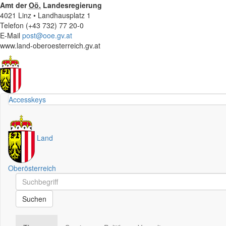
Amt der
Oö.
Landesregierung
4021 Linz • Landhausplatz 1
Telefon (+43 732) 77 20-0
E-Mail
post@ooe.gv.at
www.land-oberoesterreich.gv.at
Accesskeys
Land
Oberösterreich
Schnellsuche
Schnellsuche
Suchen