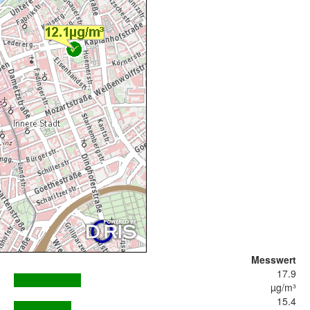
Messwert
17.9
µg/m³
15.4