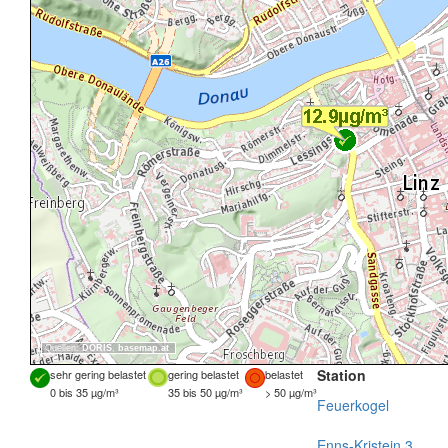
Quellen:
DORIS
,
basemap.at
Station
sehr gering belastet
gering belastet
belastet
0 bis 35 µg/m³
35 bis 50 µg/m³
> 50 µg/m³
Feuerkogel
Enns-Kristein 3