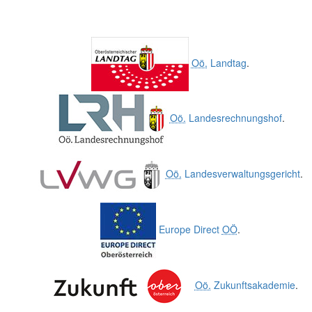
Oö.
Landtag
.
Oö.
Landesrechnungshof
.
Oö.
Landesverwaltungsgericht
.
Europe Direct
OÖ
.
Oö.
Zukunftsakademie
.