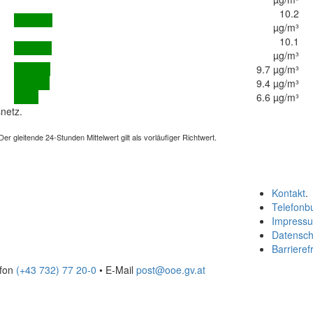
10.2
µg/m³
10.1
µg/m³
9.7 µg/m³
9.4 µg/m³
6.6 µg/m³
netz.
 gleitende 24-Stunden Mittelwert gilt als vorläufiger Richtwert.
Kontakt
.
Telefonb
Impress
Datensch
Barrierefr
efon
(+43 732) 77 20-0
• E-Mail
post@ooe.gv.at