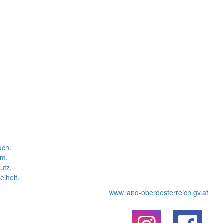
uch
.
um
.
utz
.
eiheit
.
www.land-oberoesterreich.gv.at