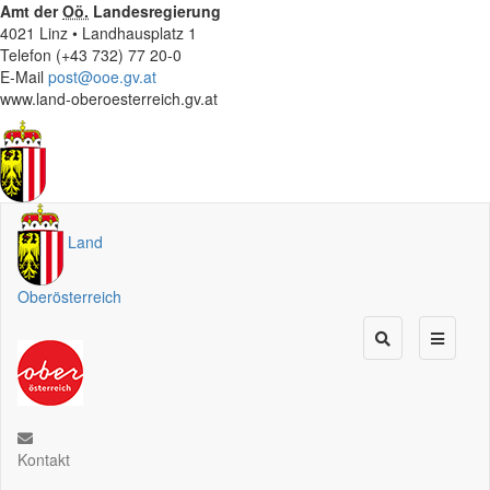
Amt der
Oö.
Landesregierung
4021 Linz • Landhausplatz 1
Telefon (+43 732) 77 20-0
E-Mail
post@ooe.gv.at
www.land-oberoesterreich.gv.at
Land
Oberösterreich
Kontakt