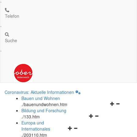
.
Telefon
.
Suche
.
Coronavirus: Aktuelle Informationen
Bauen und Wohnen
Navigationsm
.
/bauenundwohnen.htm
öffnen
Bildung und Forschung
Navigationsmenü
und
.
/133.htm
öffnen
schließen
Europa und
Navigationsmenü
und
Internationales
öffnen
schließen
.
/203110.htm