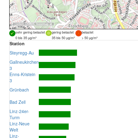
Quellen:
DORIS
,
basemap.at
sehr gering belastet
gering belastet
belastet
0 bis 35 µg/m³
35 bis 50 µg/m³
> 50 µg/m³
Station
Steyregg-Au
Gallneukirchen
3
Enns-Kristein
3
Grünbach
Bad Zell
Linz-24er-
Turm
Linz-Neue
Welt
Linz-