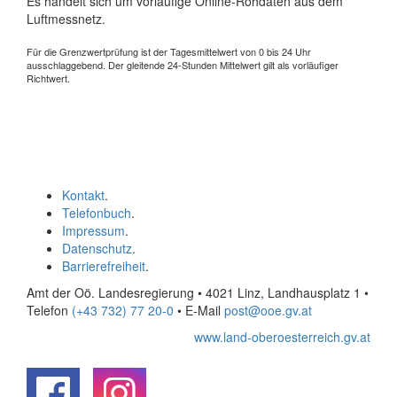
Es handelt sich um vorläufige Online-Rohdaten aus dem
Luftmessnetz.
Für die Grenzwertprüfung ist der Tagesmittelwert von 0 bis 24 Uhr
ausschlaggebend. Der gleitende 24-Stunden Mittelwert gilt als vorläufiger
Richtwert.
Kontakt
.
Telefonbuch
.
Impressum
.
Datenschutz
.
Barrierefreiheit
.
Amt der Oö. Landesregierung • 4021 Linz, Landhausplatz 1
•
Telefon
(+43 732) 77 20-0
• E-Mail
post@ooe.gv.at
www.land-oberoesterreich.gv.at