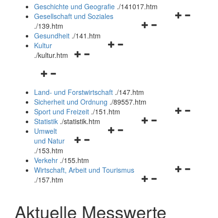
und
Geschichte und Geografie
.
/141017.htm
schließen
Navigationsm
Gesellschaft und Soziales
Navigationsmenü
öffnen
.
/139.htm
öffnen
und
Gesundheit
.
/141.htm
Navigationsmenü
und
schließen
Kultur
Navigationsmenü
öffnen
schließen
.
/kultur.htm
öffnen
und
Navigationsmenü
und
schließen
öffnen
schließen
Land- und Forstwirtschaft
.
/147.htm
und
Sicherheit und Ordnung
.
/89557.htm
schließen
Navigationsm
Sport und Freizeit
.
/151.htm
Navigationsmenü
öffnen
Statistik
.
/statistik.htm
Navigationsmenü
öffnen
und
Umwelt
Navigationsmenü
öffnen
und
schließen
und Natur
öffnen
und
schließen
.
/153.htm
und
schließen
Verkehr
.
/155.htm
schließen
Navigationsm
Wirtschaft, Arbeit und Tourismus
Navigationsmenü
öffnen
.
/157.htm
öffnen
und
und
schließen
Aktuelle Messwerte
schließen