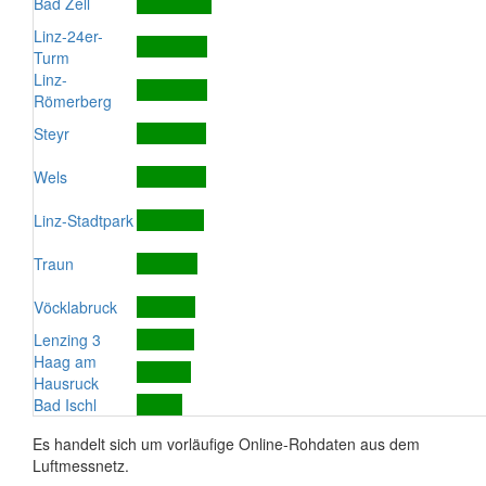
Bad Zell
Linz-24er-
Turm
Linz-
Römerberg
Steyr
Wels
Linz-Stadtpark
Traun
Vöcklabruck
Lenzing 3
Haag am
Hausruck
Bad Ischl
Es handelt sich um vorläufige Online-Rohdaten aus dem
Luftmessnetz.