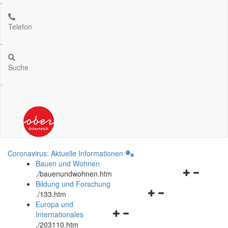
.
Telefon
.
Suche
.
Coronavirus: Aktuelle Informationen
Bauen und Wohnen
Navigationsm
.
/bauenundwohnen.htm
öffnen
Bildung und Forschung
Navigationsmenü
und
.
/133.htm
öffnen
schließen
Europa und
Navigationsmenü
und
Internationales
öffnen
schließen
.
/203110.htm