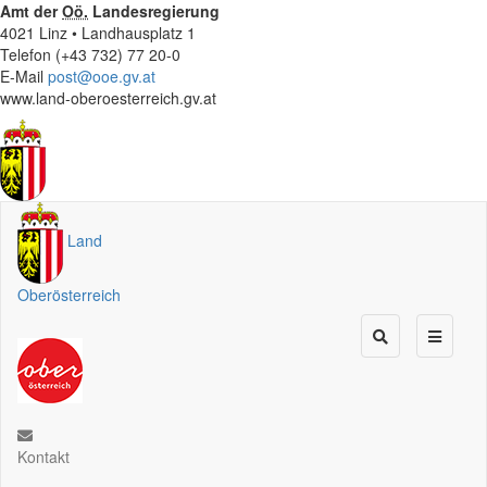
Amt der
Oö.
Landesregierung
4021 Linz • Landhausplatz 1
Telefon (+43 732) 77 20-0
E-Mail
post@ooe.gv.at
www.land-oberoesterreich.gv.at
Land
Oberösterreich
Kontakt