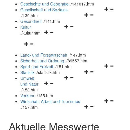
und
Geschichte und Geografie
.
/141017.htm
schließen
Navigationsm
Gesellschaft und Soziales
Navigationsmenü
öffnen
.
/139.htm
öffnen
und
Gesundheit
.
/141.htm
Navigationsmenü
und
schließen
Kultur
Navigationsmenü
öffnen
schließen
.
/kultur.htm
öffnen
und
Navigationsmenü
und
schließen
öffnen
schließen
Land- und Forstwirtschaft
.
/147.htm
und
Sicherheit und Ordnung
.
/89557.htm
schließen
Navigationsm
Sport und Freizeit
.
/151.htm
Navigationsmenü
öffnen
Statistik
.
/statistik.htm
Navigationsmenü
öffnen
und
Umwelt
Navigationsmenü
öffnen
und
schließen
und Natur
öffnen
und
schließen
.
/153.htm
und
schließen
Verkehr
.
/155.htm
schließen
Navigationsm
Wirtschaft, Arbeit und Tourismus
Navigationsmenü
öffnen
.
/157.htm
öffnen
und
und
schließen
Aktuelle Messwerte
schließen