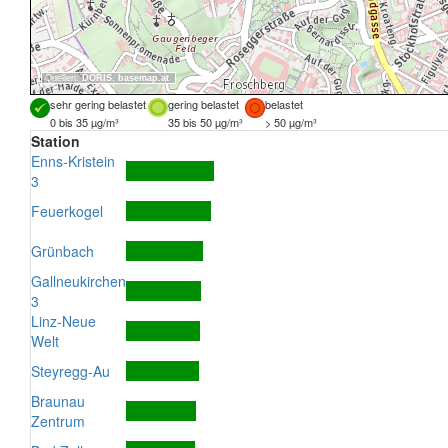
Quellen:
DORIS
,
basemap.at
sehr gering belastet
gering belastet
belastet
0 bis 35 µg/m³
35 bis 50 µg/m³
> 50 µg/m³
Station
Enns-Kristein
3
Feuerkogel
Grünbach
Gallneukirchen
3
Linz-Neue
Welt
Steyregg-Au
Braunau
Zentrum