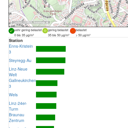
Quellen:
DORIS
,
basemap.at
sehr gering belastet
gering belastet
belastet
0 bis 35 µg/m³
35 bis 50 µg/m³
> 50 µg/m³
Station
Enns-Kristein
3
Steyregg-Au
Linz-Neue
Welt
Gallneukirchen
3
Wels
Linz-24er-
Turm
Braunau
Zentrum