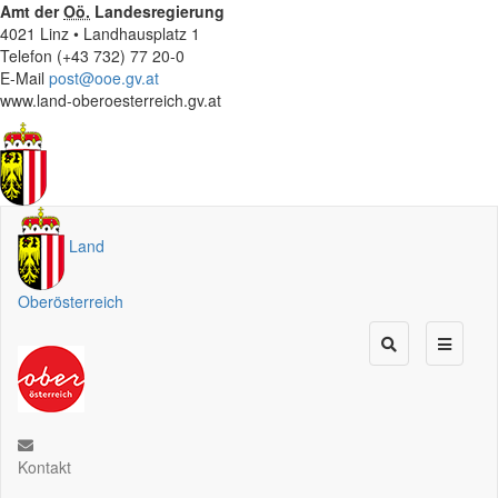
Amt der
Oö.
Landesregierung
4021 Linz • Landhausplatz 1
Telefon (+43 732) 77 20-0
E-Mail
post@ooe.gv.at
www.land-oberoesterreich.gv.at
Land
Oberösterreich
Kontakt