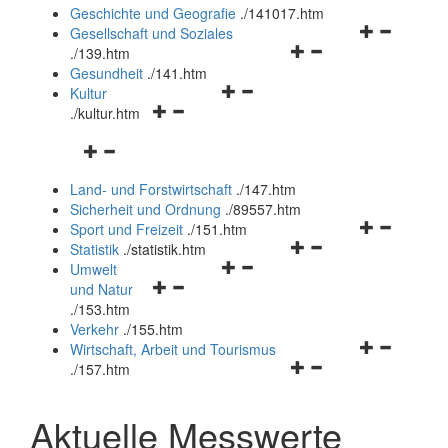
und
Geschichte und Geografie
.
/141017.htm
schließen
Navigationsm
Gesellschaft und Soziales
Navigationsmenü
öffnen
.
/139.htm
öffnen
und
Gesundheit
.
/141.htm
Navigationsmenü
und
schließen
Kultur
Navigationsmenü
öffnen
schließen
.
/kultur.htm
öffnen
und
Navigationsmenü
und
schließen
öffnen
schließen
Land- und Forstwirtschaft
.
/147.htm
und
Sicherheit und Ordnung
.
/89557.htm
schließen
Navigationsm
Sport und Freizeit
.
/151.htm
Navigationsmenü
öffnen
Statistik
.
/statistik.htm
Navigationsmenü
öffnen
und
Umwelt
Navigationsmenü
öffnen
und
schließen
und Natur
öffnen
und
schließen
.
/153.htm
und
schließen
Verkehr
.
/155.htm
schließen
Navigationsm
Wirtschaft, Arbeit und Tourismus
Navigationsmenü
öffnen
.
/157.htm
öffnen
und
und
schließen
Aktuelle Messwerte
schließen