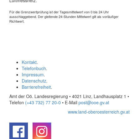
Luftmessnetz.
Für die Grenzwertprüfung ist der Tagesmittelwert von 0 bis 24 Uhr
ausschlaggebend. Der gleitende 24-Stunden Mittelwert gilt als vorläufiger
Richtwert.
Kontakt
.
Telefonbuch
.
Impressum
.
Datenschutz
.
Barrierefreiheit
.
Amt der Oö. Landesregierung • 4021 Linz, Landhausplatz 1
•
Telefon
(+43 732) 77 20-0
• E-Mail
post@ooe.gv.at
www.land-oberoesterreich.gv.at