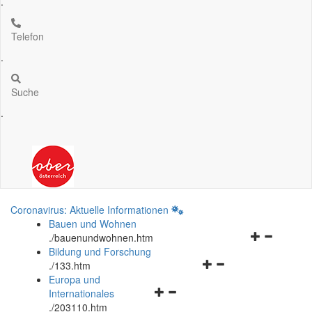
.
Telefon
.
Suche
.
Coronavirus: Aktuelle Informationen
Bauen und Wohnen
Navigationsm
.
/bauenundwohnen.htm
öffnen
Bildung und Forschung
Navigationsmenü
und
.
/133.htm
öffnen
schließen
Europa und
Navigationsmenü
und
Internationales
öffnen
schließen
.
/203110.htm