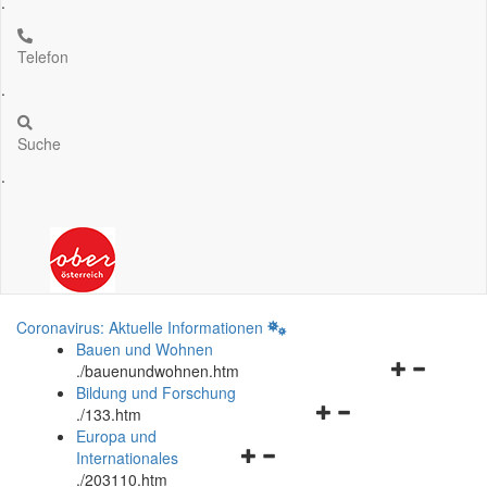
.
Telefon
.
Suche
.
Coronavirus: Aktuelle Informationen
Bauen und Wohnen
Navigationsm
.
/bauenundwohnen.htm
öffnen
Bildung und Forschung
Navigationsmenü
und
.
/133.htm
öffnen
schließen
Europa und
Navigationsmenü
und
Internationales
öffnen
schließen
.
/203110.htm