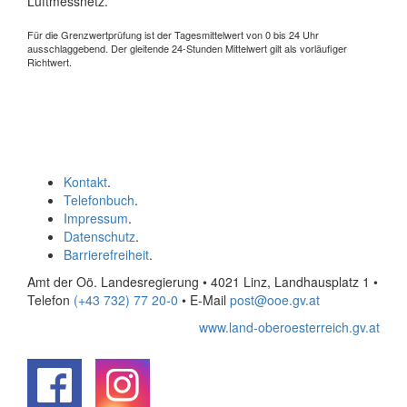
Luftmessnetz.
Für die Grenzwertprüfung ist der Tagesmittelwert von 0 bis 24 Uhr
ausschlaggebend. Der gleitende 24-Stunden Mittelwert gilt als vorläufiger
Richtwert.
Kontakt
.
Telefonbuch
.
Impressum
.
Datenschutz
.
Barrierefreiheit
.
Amt der Oö. Landesregierung • 4021 Linz, Landhausplatz 1
•
Telefon
(+43 732) 77 20-0
• E-Mail
post@ooe.gv.at
www.land-oberoesterreich.gv.at