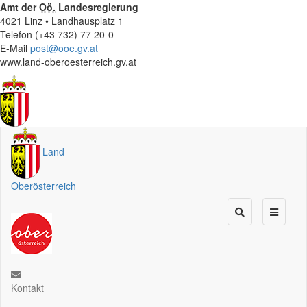
Amt der
Oö.
Landesregierung
4021 Linz • Landhausplatz 1
Telefon (+43 732) 77 20-0
E-Mail
post@ooe.gv.at
www.land-oberoesterreich.gv.at
Land
Oberösterreich
Kontakt