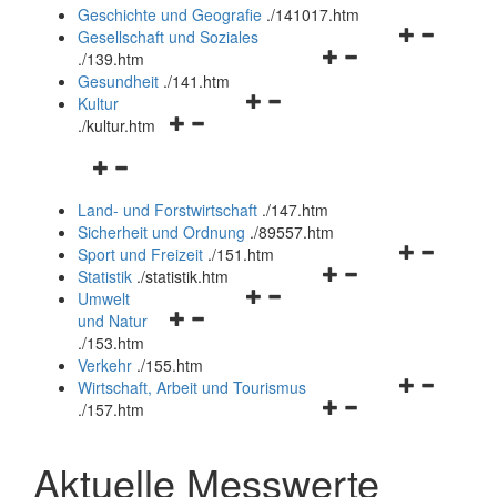
und
Geschichte und Geografie
.
/141017.htm
schließen
Navigationsm
Gesellschaft und Soziales
Navigationsmenü
öffnen
.
/139.htm
öffnen
und
Gesundheit
.
/141.htm
Navigationsmenü
und
schließen
Kultur
Navigationsmenü
öffnen
schließen
.
/kultur.htm
öffnen
und
Navigationsmenü
und
schließen
öffnen
schließen
Land- und Forstwirtschaft
.
/147.htm
und
Sicherheit und Ordnung
.
/89557.htm
schließen
Navigationsm
Sport und Freizeit
.
/151.htm
Navigationsmenü
öffnen
Statistik
.
/statistik.htm
Navigationsmenü
öffnen
und
Umwelt
Navigationsmenü
öffnen
und
schließen
und Natur
öffnen
und
schließen
.
/153.htm
und
schließen
Verkehr
.
/155.htm
schließen
Navigationsm
Wirtschaft, Arbeit und Tourismus
Navigationsmenü
öffnen
.
/157.htm
öffnen
und
und
schließen
Aktuelle Messwerte
schließen