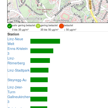
Quellen:
DORIS
,
basemap.at
sehr gering belastet
gering belastet
belastet
0 bis 35 µg/m³
35 bis 50 µg/m³
> 50 µg/m³
Station
Linz-Neue
Welt
Enns-Kristein
3
Linz-
Römerberg
Linz-Stadtpark
Steyregg-Au
Linz-24er-
Turm
Gallneukirchen
3