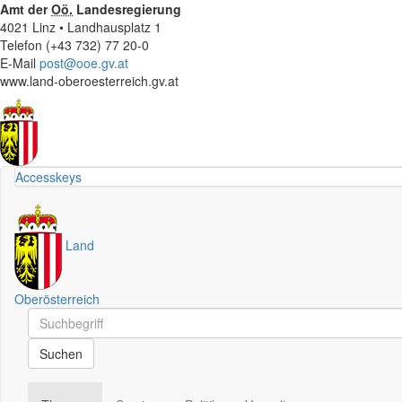
Amt der
Oö.
Landesregierung
4021 Linz • Landhausplatz 1
Telefon (+43 732) 77 20-0
E-Mail
post@ooe.gv.at
www.land-oberoesterreich.gv.at
Accesskeys
Land
Oberösterreich
Schnellsuche
Schnellsuche
Suchen