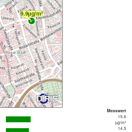
Messwert
15.6
µg/m³
14.5