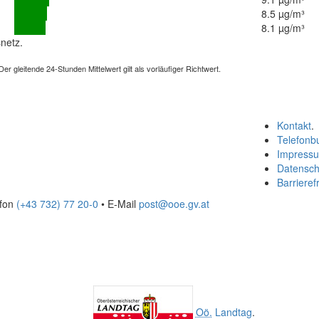
8.5 µg/m³
8.1 µg/m³
netz.
 gleitende 24-Stunden Mittelwert gilt als vorläufiger Richtwert.
Kontakt
.
Telefonb
Impress
Datensch
Barrierefr
efon
(+43 732) 77 20-0
• E-Mail
post@ooe.gv.at
Oö.
Landtag
.