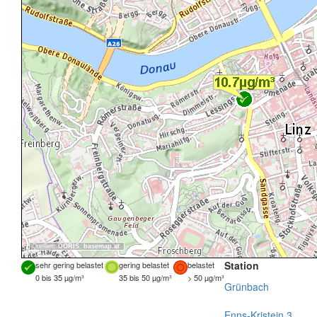
Quellen:
DORIS
,
basemap.at
Station
sehr gering belastet
gering belastet
belastet
0 bis 35 µg/m³
35 bis 50 µg/m³
> 50 µg/m³
Grünbach
Enns-Kristein 3