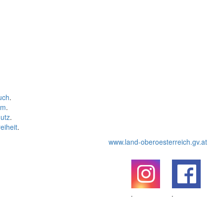
uch
.
um
.
utz
.
eiheit
.
www.land-oberoesterreich.gv.at
.
.