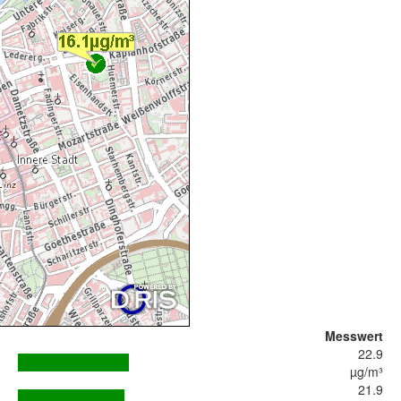
Messwert
22.9
µg/m³
21.9