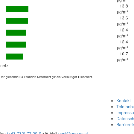
13.8
µg/m³
13.6
µg/m³
12.4
µg/m³
12.4
µg/m³
10.7
µg/m³
netz.
 gleitende 24-Stunden Mittelwert gilt als vorläufiger Richtwert.
Kontakt
.
Telefonb
Impress
Datensch
Barrierefr
efon
(+43 732) 77 20-0
• E-Mail
post@ooe.gv.at