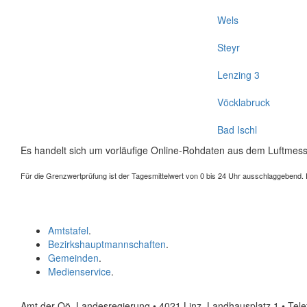
Wels
Steyr
Lenzing 3
Vöcklabruck
Bad Ischl
Es handelt sich um vorläufige Online-Rohdaten aus dem Luftmess
Für die Grenzwertprüfung ist der Tagesmittelwert von 0 bis 24 Uhr ausschlaggebend. Der
Amtstafel
.
Bezirkshauptmannschaften
.
Gemeinden
.
Medienservice
.
Amt der Oö. Landesregierung • 4021 Linz, Landhausplatz 1
• Tel