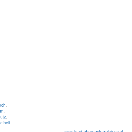
uch
.
um
.
utz
.
eiheit
.
www.land-oberoesterreich.gv.at