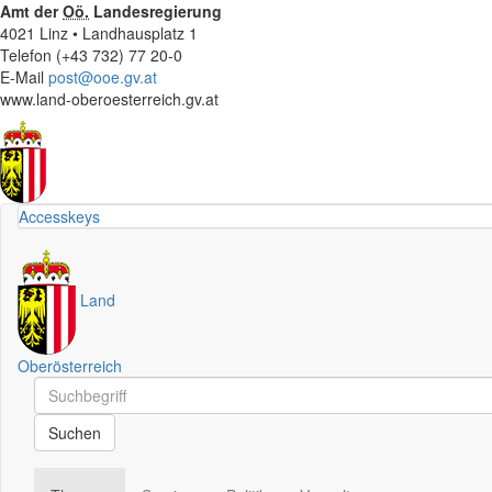
Amt der
Oö.
Landesregierung
4021 Linz • Landhausplatz 1
Telefon (+43 732) 77 20-0
E-Mail
post@ooe.gv.at
www.land-oberoesterreich.gv.at
Accesskeys
Land
Oberösterreich
Schnellsuche
Schnellsuche
Suchen