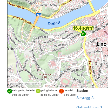
Quellen:
DORIS
,
basemap.at
Station
sehr gering belastet
gering belastet
belastet
0 bis 35 µg/m³
35 bis 50 µg/m³
> 50 µg/m³
Steyregg-Au
Gallneukirchen 3