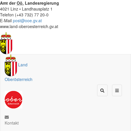
Amt der
Oö.
Landesregierung
4021 Linz • Landhausplatz 1
Telefon (+43 732) 77 20-0
E-Mail
post@ooe.gv.at
www.land-oberoesterreich.gv.at
Land
Oberösterreich
Kontakt