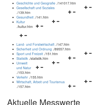
und
Geschichte und Geografie
.
/141017.htm
schließen
Navigationsm
Gesellschaft und Soziales
Navigationsmenü
öffnen
.
/139.htm
öffnen
und
Gesundheit
.
/141.htm
Navigationsmenü
und
schließen
Kultur
Navigationsmenü
öffnen
schließen
.
/kultur.htm
öffnen
und
Navigationsmenü
und
schließen
öffnen
schließen
Land- und Forstwirtschaft
.
/147.htm
und
Sicherheit und Ordnung
.
/89557.htm
schließen
Navigationsm
Sport und Freizeit
.
/151.htm
Navigationsmenü
öffnen
Statistik
.
/statistik.htm
Navigationsmenü
öffnen
und
Umwelt
Navigationsmenü
öffnen
und
schließen
und Natur
öffnen
und
schließen
.
/153.htm
und
schließen
Verkehr
.
/155.htm
schließen
Navigationsm
Wirtschaft, Arbeit und Tourismus
Navigationsmenü
öffnen
.
/157.htm
öffnen
und
und
schließen
Aktuelle Messwerte
schließen