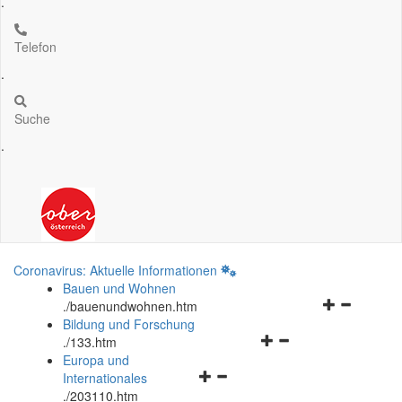
.
Telefon
.
Suche
.
Coronavirus: Aktuelle Informationen
Bauen und Wohnen
Navigationsm
.
/bauenundwohnen.htm
öffnen
Bildung und Forschung
Navigationsmenü
und
.
/133.htm
öffnen
schließen
Europa und
Navigationsmenü
und
Internationales
öffnen
schließen
.
/203110.htm