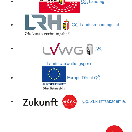
Oö.
Landtag
.
Oö.
Landesrechnungshof
.
Oö.
Landesverwaltungsgericht
.
Europe Direct
OÖ
.
Oö.
Zukunftsakademie
.