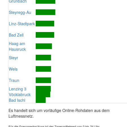
Grünbach
Steyregg-Au
Linz-Stadtpark
Bad Zell
Haag am
Hausruck
Steyr
Wels
Traun
Lenzing 3
Vöcklabruck
Bad Ischl
Es handelt sich um vorläufige Online-Rohdaten aus dem
Luftmessnetz.
Für die Grenzwertprüfung ist der Tagesmittelwert von 0 bis 24 Uhr