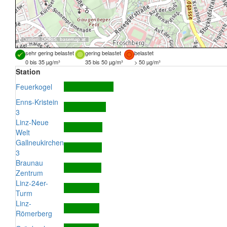
Quellen:
DORIS
,
basemap.at
sehr gering belastet
gering belastet
belastet
0 bis 35 µg/m³
35 bis 50 µg/m³
> 50 µg/m³
Station
Feuerkogel
Enns-Kristein
3
Linz-Neue
Welt
Gallneukirchen
3
Braunau
Zentrum
Linz-24er-
Turm
Linz-
Römerberg