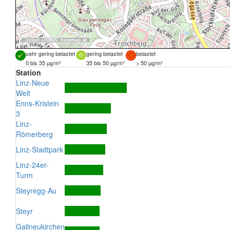
Quellen:
DORIS
,
basemap.at
sehr gering belastet
gering belastet
belastet
0 bis 35 µg/m³
35 bis 50 µg/m³
> 50 µg/m³
Station
Linz-Neue
Welt
Enns-Kristein
3
Linz-
Römerberg
Linz-Stadtpark
Linz-24er-
Turm
Steyregg-Au
Steyr
Gallneukirchen