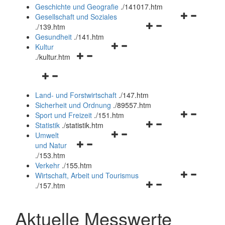
und
Geschichte und Geografie
.
/141017.htm
schließen
Navigationsm
Gesellschaft und Soziales
Navigationsmenü
öffnen
.
/139.htm
öffnen
und
Gesundheit
.
/141.htm
Navigationsmenü
und
schließen
Kultur
Navigationsmenü
öffnen
schließen
.
/kultur.htm
öffnen
und
Navigationsmenü
und
schließen
öffnen
schließen
Land- und Forstwirtschaft
.
/147.htm
und
Sicherheit und Ordnung
.
/89557.htm
schließen
Navigationsm
Sport und Freizeit
.
/151.htm
Navigationsmenü
öffnen
Statistik
.
/statistik.htm
Navigationsmenü
öffnen
und
Umwelt
Navigationsmenü
öffnen
und
schließen
und Natur
öffnen
und
schließen
.
/153.htm
und
schließen
Verkehr
.
/155.htm
schließen
Navigationsm
Wirtschaft, Arbeit und Tourismus
Navigationsmenü
öffnen
.
/157.htm
öffnen
und
und
schließen
Aktuelle Messwerte
schließen