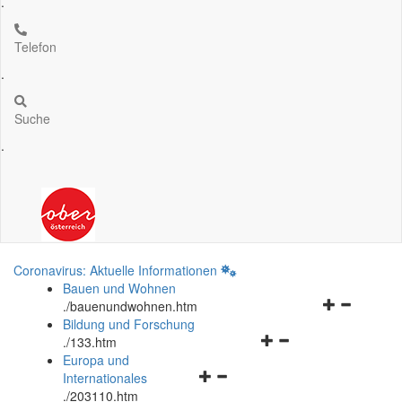
.
Telefon
.
Suche
.
Coronavirus: Aktuelle Informationen
Bauen und Wohnen
Navigationsm
.
/bauenundwohnen.htm
öffnen
Bildung und Forschung
Navigationsmenü
und
.
/133.htm
öffnen
schließen
Europa und
Navigationsmenü
und
Internationales
öffnen
schließen
.
/203110.htm