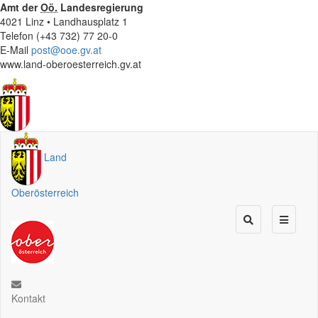
Amt der
Oö.
Landesregierung
4021 Linz • Landhausplatz 1
Telefon (+43 732) 77 20-0
E-Mail
post@ooe.gv.at
www.land-oberoesterreich.gv.at
Land
Oberösterreich
Kontakt