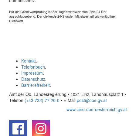
Luftmessnetz.
Für die Grenzwertprüfung ist der Tagesmittelwert von 0 bis 24 Uhr
ausschlaggebend. Der gleitende 24-Stunden Mittelwert gilt als vorläufiger
Richtwert.
Kontakt
.
Telefonbuch
.
Impressum
.
Datenschutz
.
Barrierefreiheit
.
Amt der Oö. Landesregierung • 4021 Linz, Landhausplatz 1
•
Telefon
(+43 732) 77 20-0
• E-Mail
post@ooe.gv.at
www.land-oberoesterreich.gv.at