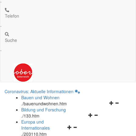
.
Telefon
.
Suche
.
Coronavirus: Aktuelle Informationen
Bauen und Wohnen
Navigationsm
.
/bauenundwohnen.htm
öffnen
Bildung und Forschung
Navigationsmenü
und
.
/133.htm
öffnen
schließen
Europa und
Navigationsmenü
und
Internationales
öffnen
schließen
.
/203110.htm