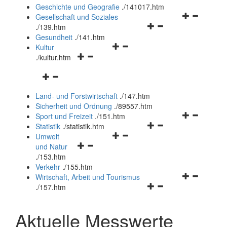
und
Geschichte und Geografie
.
/141017.htm
schließen
Navigationsm
Gesellschaft und Soziales
Navigationsmenü
öffnen
.
/139.htm
öffnen
und
Gesundheit
.
/141.htm
Navigationsmenü
und
schließen
Kultur
Navigationsmenü
öffnen
schließen
.
/kultur.htm
öffnen
und
Navigationsmenü
und
schließen
öffnen
schließen
Land- und Forstwirtschaft
.
/147.htm
und
Sicherheit und Ordnung
.
/89557.htm
schließen
Navigationsm
Sport und Freizeit
.
/151.htm
Navigationsmenü
öffnen
Statistik
.
/statistik.htm
Navigationsmenü
öffnen
und
Umwelt
Navigationsmenü
öffnen
und
schließen
und Natur
öffnen
und
schließen
.
/153.htm
und
schließen
Verkehr
.
/155.htm
schließen
Navigationsm
Wirtschaft, Arbeit und Tourismus
Navigationsmenü
öffnen
.
/157.htm
öffnen
und
und
schließen
Aktuelle Messwerte
schließen