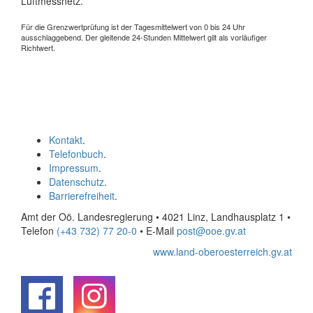
Luftmessnetz.
Für die Grenzwertprüfung ist der Tagesmittelwert von 0 bis 24 Uhr
ausschlaggebend. Der gleitende 24-Stunden Mittelwert gilt als vorläufiger
Richtwert.
Kontakt
.
Telefonbuch
.
Impressum
.
Datenschutz
.
Barrierefreiheit
.
Amt der Oö. Landesregierung • 4021 Linz, Landhausplatz 1
•
Telefon
(+43 732) 77 20-0
• E-Mail
post@ooe.gv.at
www.land-oberoesterreich.gv.at