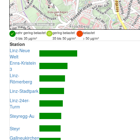
Quellen:
DORIS
,
basemap.at
sehr gering belastet
gering belastet
belastet
0 bis 35 µg/m³
35 bis 50 µg/m³
> 50 µg/m³
Station
Linz-Neue
Welt
Enns-Kristein
3
Linz-
Römerberg
Linz-Stadtpark
Linz-24er-
Turm
Steyregg-Au
Steyr
Gallneukirchen