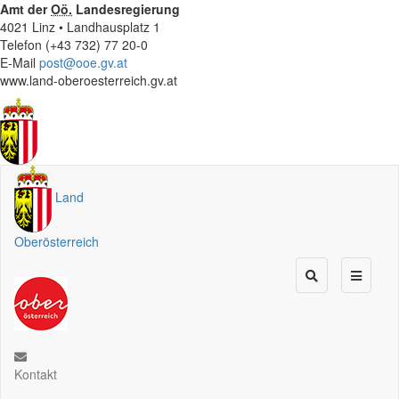
Amt der
Oö.
Landesregierung
4021 Linz • Landhausplatz 1
Telefon (+43 732) 77 20-0
E-Mail
post@ooe.gv.at
www.land-oberoesterreich.gv.at
Land
Oberösterreich
Kontakt