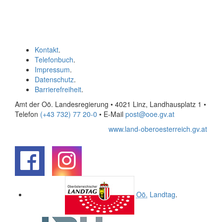
Kontakt
.
Telefonbuch
.
Impressum
.
Datenschutz
.
Barrierefreiheit
.
Amt der Oö. Landesregierung • 4021 Linz, Landhausplatz 1
•
Telefon
(+43 732) 77 20-0
• E-Mail
post@ooe.gv.at
www.land-oberoesterreich.gv.at
.
.
Oö.
Landtag
.