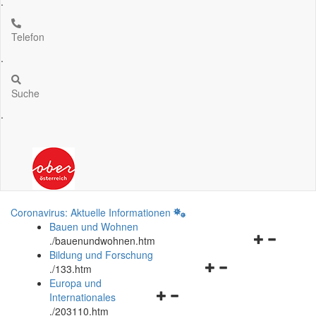
.
Telefon
.
Suche
.
Coronavirus: Aktuelle Informationen
Bauen und Wohnen
Navigationsm
.
/bauenundwohnen.htm
öffnen
Bildung und Forschung
Navigationsmenü
und
.
/133.htm
öffnen
schließen
Europa und
Navigationsmenü
und
Internationales
öffnen
schließen
.
/203110.htm