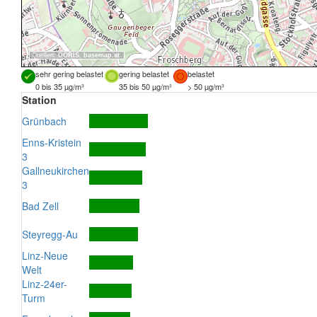
Quellen:
DORIS
,
basemap.at
sehr gering belastet
gering belastet
belastet
0 bis 35 µg/m³
35 bis 50 µg/m³
> 50 µg/m³
Station
Grünbach
Enns-Kristein
3
Gallneukirchen
3
Bad Zell
Steyregg-Au
Linz-Neue
Welt
Linz-24er-
Turm