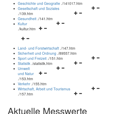
und
Geschichte und Geografie
.
/141017.htm
schließen
Navigationsm
Gesellschaft und Soziales
Navigationsmenü
öffnen
.
/139.htm
öffnen
und
Gesundheit
.
/141.htm
Navigationsmenü
und
schließen
Kultur
Navigationsmenü
öffnen
schließen
.
/kultur.htm
öffnen
und
Navigationsmenü
und
schließen
öffnen
schließen
Land- und Forstwirtschaft
.
/147.htm
und
Sicherheit und Ordnung
.
/89557.htm
schließen
Navigationsm
Sport und Freizeit
.
/151.htm
Navigationsmenü
öffnen
Statistik
.
/statistik.htm
Navigationsmenü
öffnen
und
Umwelt
Navigationsmenü
öffnen
und
schließen
und Natur
öffnen
und
schließen
.
/153.htm
und
schließen
Verkehr
.
/155.htm
schließen
Navigationsm
Wirtschaft, Arbeit und Tourismus
Navigationsmenü
öffnen
.
/157.htm
öffnen
und
und
schließen
Aktuelle Messwerte
schließen