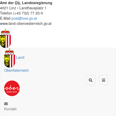
Amt der
Oö.
Landesregierung
4021 Linz • Landhausplatz 1
Telefon (+43 732) 77 20-0
E-Mail
post@ooe.gv.at
www.land-oberoesterreich.gv.at
Land
Oberösterreich
Kontakt