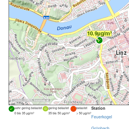
Quellen:
DORIS
,
basemap.at
Station
sehr gering belastet
gering belastet
belastet
0 bis 35 µg/m³
35 bis 50 µg/m³
> 50 µg/m³
Feuerkogel
Grünbach