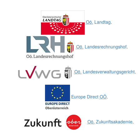
Oö.
Landtag
.
Oö.
Landesrechnungshof
.
Oö.
Landesverwaltungsgericht
.
Europe Direct
OÖ
.
Oö.
Zukunftsakademie
.