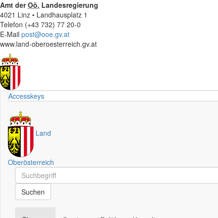
Amt der
Oö.
Landesregierung
4021 Linz • Landhausplatz 1
Telefon (+43 732) 77 20-0
E-Mail
post@ooe.gv.at
www.land-oberoesterreich.gv.at
Accesskeys
Land
Oberösterreich
Schnellsuche
Schnellsuche
Suchen