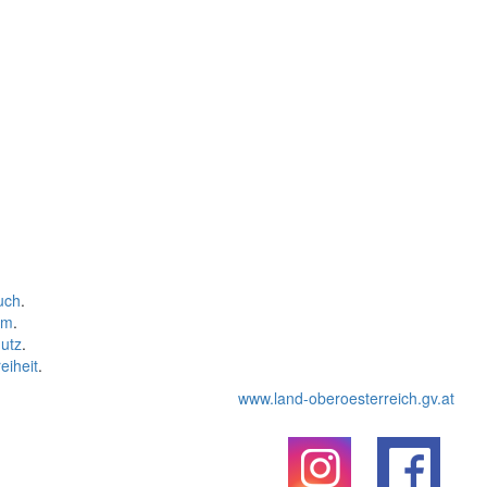
uch
.
um
.
utz
.
eiheit
.
www.land-oberoesterreich.gv.at