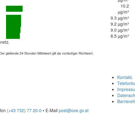
10.2
µg/m³
9.3 µg/m³
9.2 µg/m³
9.0 µg/m³
8.5 µg/m³
netz.
 gleitende 24-Stunden Mittelwert gilt als vorläufiger Richtwert.
Kontakt
.
Telefonb
Impress
Datensch
Barrierefr
efon
(+43 732) 77 20-0
• E-Mail
post@ooe.gv.at