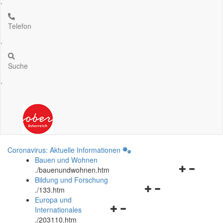
.
Telefon
.
Suche
.
Coronavirus: Aktuelle Informationen
Bauen und Wohnen
Navigationsm
.
/bauenundwohnen.htm
öffnen
Bildung und Forschung
Navigationsmenü
und
.
/133.htm
öffnen
schließen
Europa und
Navigationsmenü
und
Internationales
öffnen
schließen
.
/203110.htm