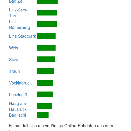
Bad Zell
Linz-24er-
Turm
Linz-
Römerberg
Linz-Stadtpark
Wels
Steyr
Traun
Vöcklabruck
Lenzing 3
Haag am
Hausruck
Bad Ischl
Es handelt sich um vorläufige Online-Rohdaten aus dem