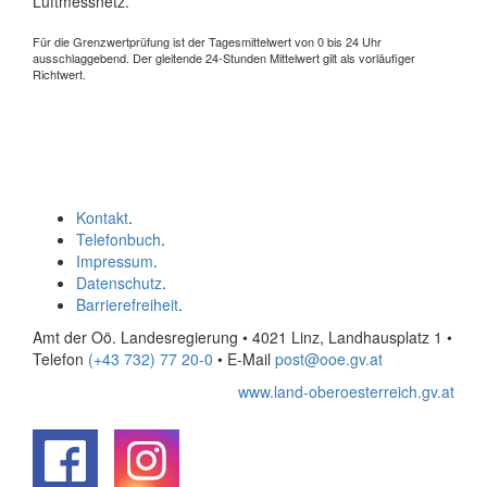
Luftmessnetz.
Für die Grenzwertprüfung ist der Tagesmittelwert von 0 bis 24 Uhr
ausschlaggebend. Der gleitende 24-Stunden Mittelwert gilt als vorläufiger
Richtwert.
Kontakt
.
Telefonbuch
.
Impressum
.
Datenschutz
.
Barrierefreiheit
.
Amt der Oö. Landesregierung • 4021 Linz, Landhausplatz 1
•
Telefon
(+43 732) 77 20-0
• E-Mail
post@ooe.gv.at
www.land-oberoesterreich.gv.at