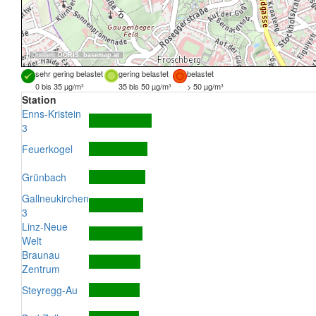
Quellen:
DORIS
,
basemap.at
sehr gering belastet
gering belastet
belastet
0 bis 35 µg/m³
35 bis 50 µg/m³
> 50 µg/m³
Station
Enns-Kristein
3
Feuerkogel
Grünbach
Gallneukirchen
3
Linz-Neue
Welt
Braunau
Zentrum
Steyregg-Au