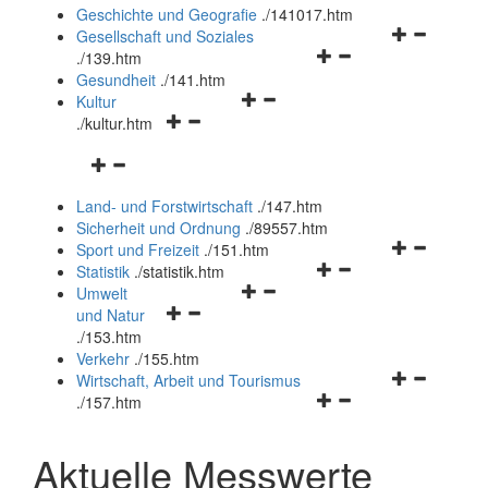
und
Geschichte und Geografie
.
/141017.htm
schließen
Navigationsm
Gesellschaft und Soziales
Navigationsmenü
öffnen
.
/139.htm
öffnen
und
Gesundheit
.
/141.htm
Navigationsmenü
und
schließen
Kultur
Navigationsmenü
öffnen
schließen
.
/kultur.htm
öffnen
und
Navigationsmenü
und
schließen
öffnen
schließen
Land- und Forstwirtschaft
.
/147.htm
und
Sicherheit und Ordnung
.
/89557.htm
schließen
Navigationsm
Sport und Freizeit
.
/151.htm
Navigationsmenü
öffnen
Statistik
.
/statistik.htm
Navigationsmenü
öffnen
und
Umwelt
Navigationsmenü
öffnen
und
schließen
und Natur
öffnen
und
schließen
.
/153.htm
und
schließen
Verkehr
.
/155.htm
schließen
Navigationsm
Wirtschaft, Arbeit und Tourismus
Navigationsmenü
öffnen
.
/157.htm
öffnen
und
und
schließen
Aktuelle Messwerte
schließen