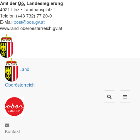
Amt der
Oö.
Landesregierung
4021 Linz • Landhausplatz 1
Telefon (+43 732) 77 20-0
E-Mail
post@ooe.gv.at
www.land-oberoesterreich.gv.at
Land
Oberösterreich
Kontakt