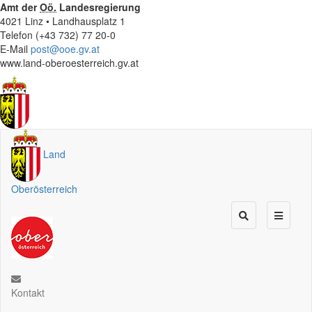
Amt der
Oö.
Landesregierung
4021 Linz • Landhausplatz 1
Telefon (+43 732) 77 20-0
E-Mail
post@ooe.gv.at
www.land-oberoesterreich.gv.at
Land
Oberösterreich
Kontakt