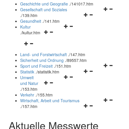
und
Geschichte und Geografie
.
/141017.htm
schließen
Navigationsm
Gesellschaft und Soziales
Navigationsmenü
öffnen
.
/139.htm
öffnen
und
Gesundheit
.
/141.htm
Navigationsmenü
und
schließen
Kultur
Navigationsmenü
öffnen
schließen
.
/kultur.htm
öffnen
und
Navigationsmenü
und
schließen
öffnen
schließen
Land- und Forstwirtschaft
.
/147.htm
und
Sicherheit und Ordnung
.
/89557.htm
schließen
Navigationsm
Sport und Freizeit
.
/151.htm
Navigationsmenü
öffnen
Statistik
.
/statistik.htm
Navigationsmenü
öffnen
und
Umwelt
Navigationsmenü
öffnen
und
schließen
und Natur
öffnen
und
schließen
.
/153.htm
und
schließen
Verkehr
.
/155.htm
schließen
Navigationsm
Wirtschaft, Arbeit und Tourismus
Navigationsmenü
öffnen
.
/157.htm
öffnen
und
und
schließen
Aktuelle Messwerte
schließen