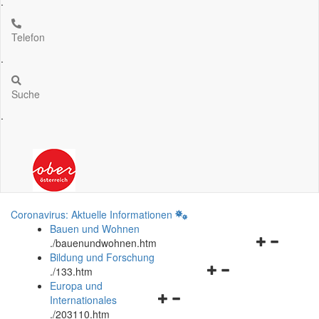
.
Telefon
.
Suche
.
Coronavirus: Aktuelle Informationen
Bauen und Wohnen
Navigationsm
.
/bauenundwohnen.htm
öffnen
Bildung und Forschung
Navigationsmenü
und
.
/133.htm
öffnen
schließen
Europa und
Navigationsmenü
und
Internationales
öffnen
schließen
.
/203110.htm