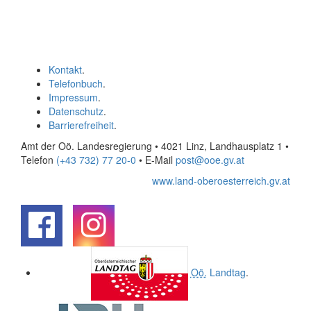
Kontakt
.
Telefonbuch
.
Impressum
.
Datenschutz
.
Barrierefreiheit
.
Amt der Oö. Landesregierung • 4021 Linz, Landhausplatz 1
•
Telefon
(+43 732) 77 20-0
• E-Mail
post@ooe.gv.at
www.land-oberoesterreich.gv.at
.
.
Oö.
Landtag
.