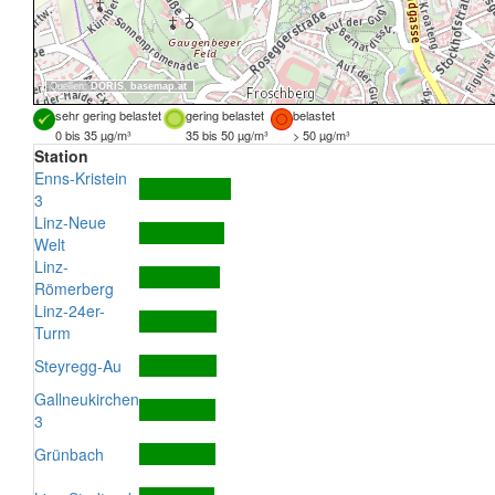
Quellen:
DORIS
,
basemap.at
sehr gering belastet
gering belastet
belastet
0 bis 35 µg/m³
35 bis 50 µg/m³
> 50 µg/m³
Station
Enns-Kristein
3
Linz-Neue
Welt
Linz-
Römerberg
Linz-24er-
Turm
Steyregg-Au
Gallneukirchen
3
Grünbach