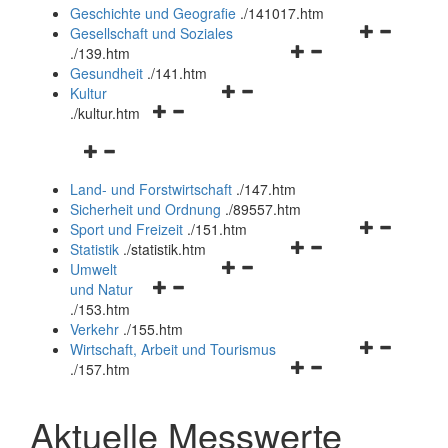
und
Geschichte und Geografie
.
/141017.htm
schließen
Navigationsm
Gesellschaft und Soziales
Navigationsmenü
öffnen
.
/139.htm
öffnen
und
Gesundheit
.
/141.htm
Navigationsmenü
und
schließen
Kultur
Navigationsmenü
öffnen
schließen
.
/kultur.htm
öffnen
und
Navigationsmenü
und
schließen
öffnen
schließen
Land- und Forstwirtschaft
.
/147.htm
und
Sicherheit und Ordnung
.
/89557.htm
schließen
Navigationsm
Sport und Freizeit
.
/151.htm
Navigationsmenü
öffnen
Statistik
.
/statistik.htm
Navigationsmenü
öffnen
und
Umwelt
Navigationsmenü
öffnen
und
schließen
und Natur
öffnen
und
schließen
.
/153.htm
und
schließen
Verkehr
.
/155.htm
schließen
Navigationsm
Wirtschaft, Arbeit und Tourismus
Navigationsmenü
öffnen
.
/157.htm
öffnen
und
und
schließen
Aktuelle Messwerte
schließen