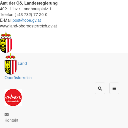
Amt der
Oö.
Landesregierung
4021 Linz • Landhausplatz 1
Telefon (+43 732) 77 20-0
E-Mail
post@ooe.gv.at
www.land-oberoesterreich.gv.at
Land
Oberösterreich
Kontakt