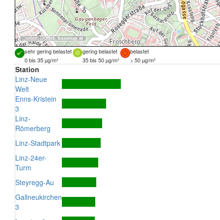
Quellen:
DORIS
,
basemap.at
sehr gering belastet
gering belastet
belastet
0 bis 35 µg/m³
35 bis 50 µg/m³
> 50 µg/m³
Station
Linz-Neue
Welt
Enns-Kristein
3
Linz-
Römerberg
Linz-Stadtpark
Linz-24er-
Turm
Steyregg-Au
Gallneukirchen
3