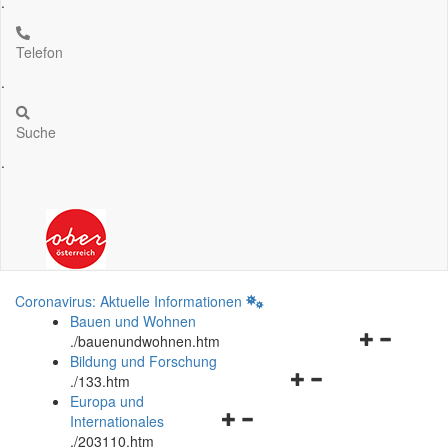
.
Telefon
.
Suche
.
Coronavirus: Aktuelle Informationen
Bauen und Wohnen
Navigationsm
.
/bauenundwohnen.htm
öffnen
Bildung und Forschung
Navigationsmenü
und
.
/133.htm
öffnen
schließen
Europa und
Navigationsmenü
und
Internationales
öffnen
schließen
.
/203110.htm