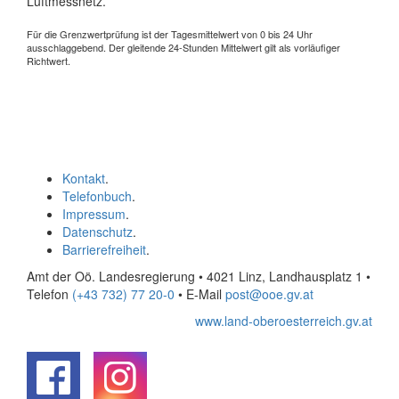
Luftmessnetz.
Für die Grenzwertprüfung ist der Tagesmittelwert von 0 bis 24 Uhr
ausschlaggebend. Der gleitende 24-Stunden Mittelwert gilt als vorläufiger
Richtwert.
Kontakt
.
Telefonbuch
.
Impressum
.
Datenschutz
.
Barrierefreiheit
.
Amt der Oö. Landesregierung • 4021 Linz, Landhausplatz 1
•
Telefon
(+43 732) 77 20-0
• E-Mail
post@ooe.gv.at
www.land-oberoesterreich.gv.at