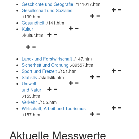
und
Geschichte und Geografie
.
/141017.htm
schließen
Navigationsm
Gesellschaft und Soziales
Navigationsmenü
öffnen
.
/139.htm
öffnen
und
Gesundheit
.
/141.htm
Navigationsmenü
und
schließen
Kultur
Navigationsmenü
öffnen
schließen
.
/kultur.htm
öffnen
und
Navigationsmenü
und
schließen
öffnen
schließen
Land- und Forstwirtschaft
.
/147.htm
und
Sicherheit und Ordnung
.
/89557.htm
schließen
Navigationsm
Sport und Freizeit
.
/151.htm
Navigationsmenü
öffnen
Statistik
.
/statistik.htm
Navigationsmenü
öffnen
und
Umwelt
Navigationsmenü
öffnen
und
schließen
und Natur
öffnen
und
schließen
.
/153.htm
und
schließen
Verkehr
.
/155.htm
schließen
Navigationsm
Wirtschaft, Arbeit und Tourismus
Navigationsmenü
öffnen
.
/157.htm
öffnen
und
und
schließen
Aktuelle Messwerte
schließen