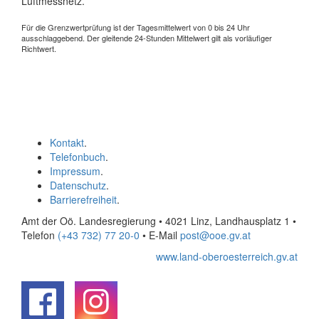
Luftmessnetz.
Für die Grenzwertprüfung ist der Tagesmittelwert von 0 bis 24 Uhr
ausschlaggebend. Der gleitende 24-Stunden Mittelwert gilt als vorläufiger
Richtwert.
Kontakt
.
Telefonbuch
.
Impressum
.
Datenschutz
.
Barrierefreiheit
.
Amt der Oö. Landesregierung • 4021 Linz, Landhausplatz 1
•
Telefon
(+43 732) 77 20-0
• E-Mail
post@ooe.gv.at
www.land-oberoesterreich.gv.at