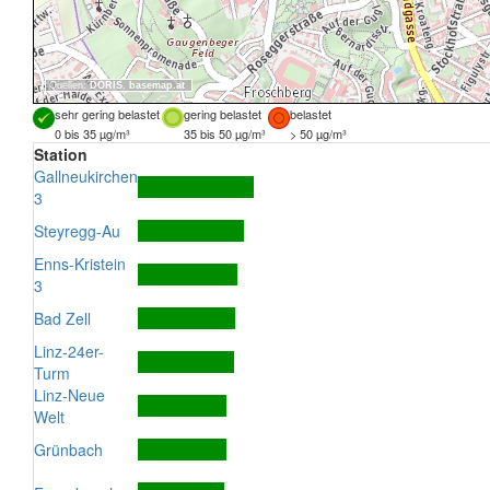
Quellen:
DORIS
,
basemap.at
sehr gering belastet
gering belastet
belastet
0 bis 35 µg/m³
35 bis 50 µg/m³
> 50 µg/m³
Station
Gallneukirchen
3
Steyregg-Au
Enns-Kristein
3
Bad Zell
Linz-24er-
Turm
Linz-Neue
Welt
Grünbach