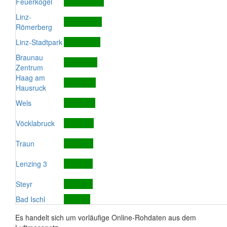
Feuerkogel
Linz-
Römerberg
Linz-Stadtpark
Braunau
Zentrum
Haag am
Hausruck
Wels
Vöcklabruck
Traun
Lenzing 3
Steyr
Bad Ischl
Es handelt sich um vorläufige Online-Rohdaten aus dem