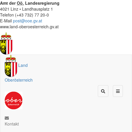
Amt der
Oö.
Landesregierung
4021 Linz • Landhausplatz 1
Telefon (+43 732) 77 20-0
E-Mail
post@ooe.gv.at
www.land-oberoesterreich.gv.at
Land
Oberösterreich
Kontakt