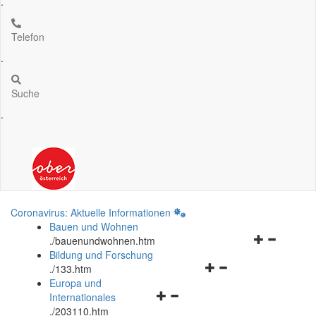
.
Telefon
.
Suche
.
Coronavirus: Aktuelle Informationen
Bauen und Wohnen
Navigationsm
.
/bauenundwohnen.htm
öffnen
Bildung und Forschung
Navigationsmenü
und
.
/133.htm
öffnen
schließen
Europa und
Navigationsmenü
und
Internationales
öffnen
schließen
.
/203110.htm