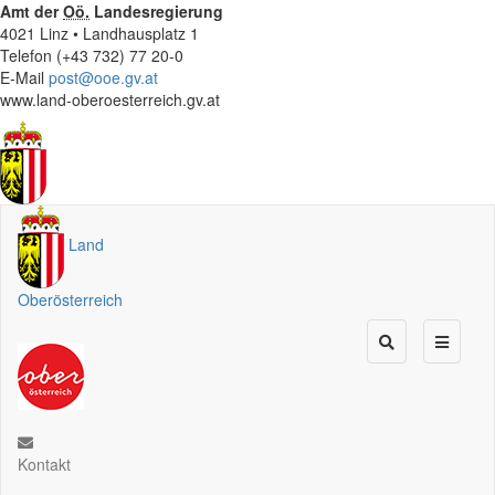
Amt der
Oö.
Landesregierung
4021 Linz • Landhausplatz 1
Telefon (+43 732) 77 20-0
E-Mail
post@ooe.gv.at
www.land-oberoesterreich.gv.at
Land
Oberösterreich
Kontakt