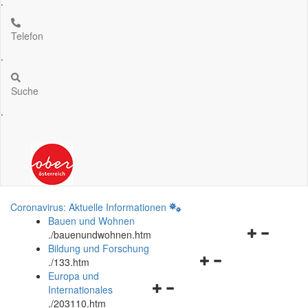
.
Telefon
.
Suche
.
Coronavirus: Aktuelle Informationen
Bauen und Wohnen
Navigationsm
.
/bauenundwohnen.htm
öffnen
Bildung und Forschung
Navigationsmenü
und
.
/133.htm
öffnen
schließen
Europa und
Navigationsmenü
und
Internationales
öffnen
schließen
.
/203110.htm