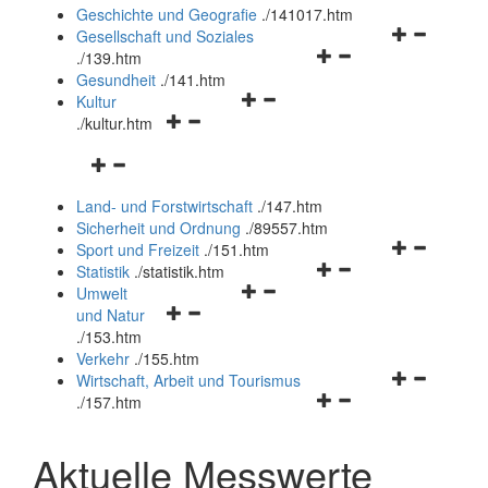
und
Geschichte und Geografie
.
/141017.htm
schließen
Navigationsm
Gesellschaft und Soziales
Navigationsmenü
öffnen
.
/139.htm
öffnen
und
Gesundheit
.
/141.htm
Navigationsmenü
und
schließen
Kultur
Navigationsmenü
öffnen
schließen
.
/kultur.htm
öffnen
und
Navigationsmenü
und
schließen
öffnen
schließen
Land- und Forstwirtschaft
.
/147.htm
und
Sicherheit und Ordnung
.
/89557.htm
schließen
Navigationsm
Sport und Freizeit
.
/151.htm
Navigationsmenü
öffnen
Statistik
.
/statistik.htm
Navigationsmenü
öffnen
und
Umwelt
Navigationsmenü
öffnen
und
schließen
und Natur
öffnen
und
schließen
.
/153.htm
und
schließen
Verkehr
.
/155.htm
schließen
Navigationsm
Wirtschaft, Arbeit und Tourismus
Navigationsmenü
öffnen
.
/157.htm
öffnen
und
und
schließen
Aktuelle Messwerte
schließen