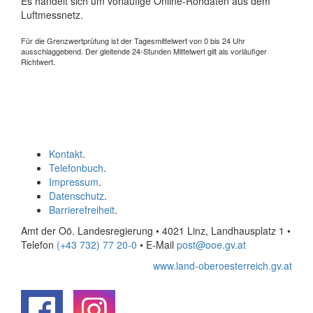
Es handelt sich um vorläufige Online-Rohdaten aus dem
Luftmessnetz.
Für die Grenzwertprüfung ist der Tagesmittelwert von 0 bis 24 Uhr
ausschlaggebend. Der gleitende 24-Stunden Mittelwert gilt als vorläufiger
Richtwert.
Kontakt
.
Telefonbuch
.
Impressum
.
Datenschutz
.
Barrierefreiheit
.
Amt der Oö. Landesregierung • 4021 Linz, Landhausplatz 1
•
Telefon
(+43 732) 77 20-0
• E-Mail
post@ooe.gv.at
www.land-oberoesterreich.gv.at