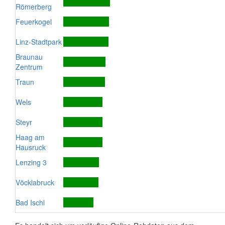
Römerberg
Feuerkogel
Linz-Stadtpark
Braunau
Zentrum
Traun
Wels
Steyr
Haag am
Hausruck
Lenzing 3
Vöcklabruck
Bad Ischl