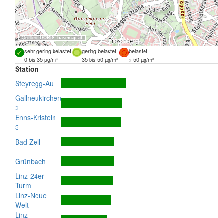
Quellen:
DORIS
,
basemap.at
sehr gering belastet
gering belastet
belastet
0 bis 35 µg/m³
35 bis 50 µg/m³
> 50 µg/m³
Station
Steyregg-Au
Gallneukirchen
3
Enns-Kristein
3
Bad Zell
Grünbach
Linz-24er-
Turm
Linz-Neue
Welt
Linz-