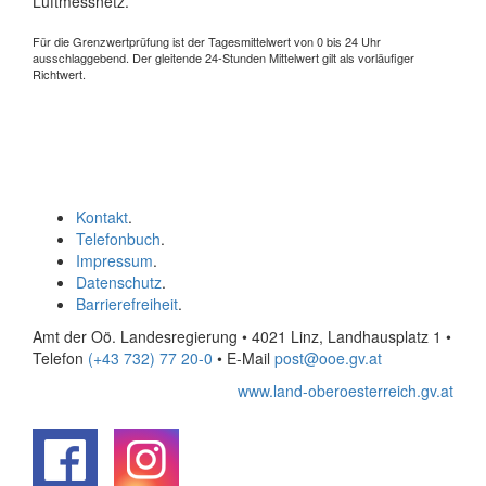
Luftmessnetz.
Für die Grenzwertprüfung ist der Tagesmittelwert von 0 bis 24 Uhr
ausschlaggebend. Der gleitende 24-Stunden Mittelwert gilt als vorläufiger
Richtwert.
Kontakt
.
Telefonbuch
.
Impressum
.
Datenschutz
.
Barrierefreiheit
.
Amt der Oö. Landesregierung • 4021 Linz, Landhausplatz 1
•
Telefon
(+43 732) 77 20-0
• E-Mail
post@ooe.gv.at
www.land-oberoesterreich.gv.at