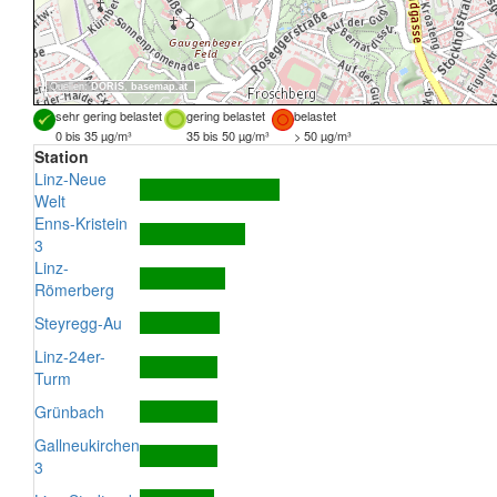
Quellen:
DORIS
,
basemap.at
sehr gering belastet
gering belastet
belastet
0 bis 35 µg/m³
35 bis 50 µg/m³
> 50 µg/m³
Station
Linz-Neue
Welt
Enns-Kristein
3
Linz-
Römerberg
Steyregg-Au
Linz-24er-
Turm
Grünbach
Gallneukirchen
3