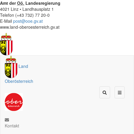
Amt der
Oö.
Landesregierung
4021 Linz • Landhausplatz 1
Telefon (+43 732) 77 20-0
E-Mail
post@ooe.gv.at
www.land-oberoesterreich.gv.at
Land
Oberösterreich
Kontakt