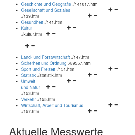
und
Geschichte und Geografie
.
/141017.htm
schließen
Navigationsm
Gesellschaft und Soziales
Navigationsmenü
öffnen
.
/139.htm
öffnen
und
Gesundheit
.
/141.htm
Navigationsmenü
und
schließen
Kultur
Navigationsmenü
öffnen
schließen
.
/kultur.htm
öffnen
und
Navigationsmenü
und
schließen
öffnen
schließen
Land- und Forstwirtschaft
.
/147.htm
und
Sicherheit und Ordnung
.
/89557.htm
schließen
Navigationsm
Sport und Freizeit
.
/151.htm
Navigationsmenü
öffnen
Statistik
.
/statistik.htm
Navigationsmenü
öffnen
und
Umwelt
Navigationsmenü
öffnen
und
schließen
und Natur
öffnen
und
schließen
.
/153.htm
und
schließen
Verkehr
.
/155.htm
schließen
Navigationsm
Wirtschaft, Arbeit und Tourismus
Navigationsmenü
öffnen
.
/157.htm
öffnen
und
und
schließen
Aktuelle Messwerte
schließen