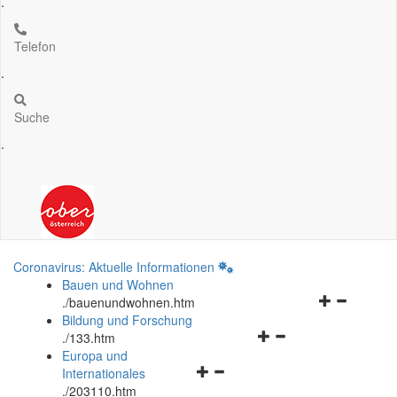
.
Telefon
.
Suche
.
Coronavirus: Aktuelle Informationen
Bauen und Wohnen
Navigationsm
.
/bauenundwohnen.htm
öffnen
Bildung und Forschung
Navigationsmenü
und
.
/133.htm
öffnen
schließen
Europa und
Navigationsmenü
und
Internationales
öffnen
schließen
.
/203110.htm