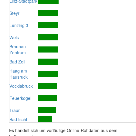
Linz-Stadtpark
Steyr
Lenzing 3
Wels
Braunau
Zentrum
Bad Zell
Haag am
Hausruck
Vöcklabruck
Feuerkogel
Traun
Bad Ischl
Es handelt sich um vorläufige Online-Rohdaten aus dem