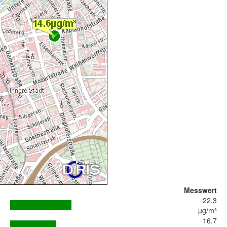
Messwert
22.3
µg/m³
16.7