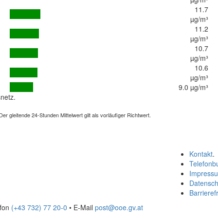
11.7
µg/m³
11.2
µg/m³
10.7
µg/m³
10.6
µg/m³
9.0 µg/m³
netz.
 gleitende 24-Stunden Mittelwert gilt als vorläufiger Richtwert.
Kontakt
.
Telefonb
Impress
Datensch
Barrierefr
efon
(+43 732) 77 20-0
• E-Mail
post@ooe.gv.at