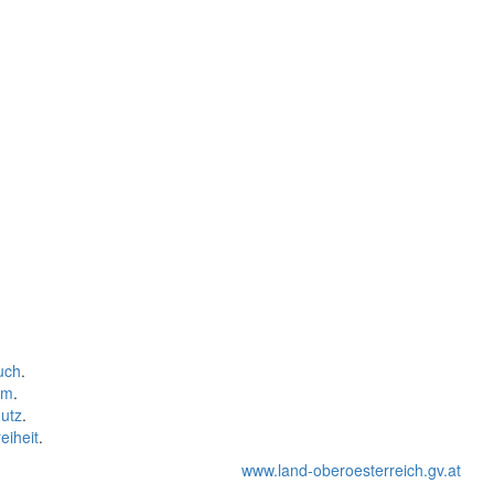
uch
.
um
.
utz
.
eiheit
.
www.land-oberoesterreich.gv.at