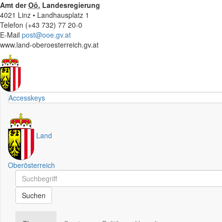
Amt der
Oö.
Landesregierung
4021 Linz • Landhausplatz 1
Telefon (+43 732) 77 20-0
E-Mail
post@ooe.gv.at
www.land-oberoesterreich.gv.at
Accesskeys
Land
Oberösterreich
Schnellsuche
Schnellsuche
Suchen