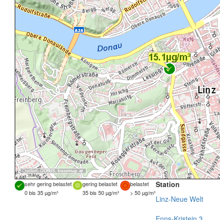
Quellen:
DORIS
,
basemap.at
Station
sehr gering belastet
gering belastet
belastet
0 bis 35 µg/m³
35 bis 50 µg/m³
> 50 µg/m³
Linz-Neue Welt
Enns-Kristein 3