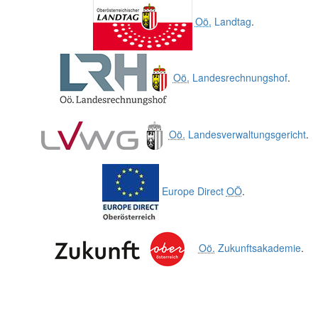
Oö.
Landtag
.
Oö.
Landesrechnungshof
.
Oö.
Landesverwaltungsgericht
.
Europe Direct
OÖ
.
Oö.
Zukunftsakademie
.