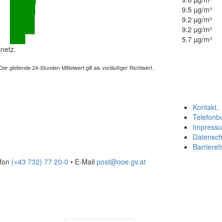
9.5 µg/m³
9.2 µg/m³
9.2 µg/m³
5.7 µg/m³
netz.
 gleitende 24-Stunden Mittelwert gilt als vorläufiger Richtwert.
Kontakt
.
Telefonb
Impress
Datensch
Barrierefr
efon
(+43 732) 77 20-0
• E-Mail
post@ooe.gv.at