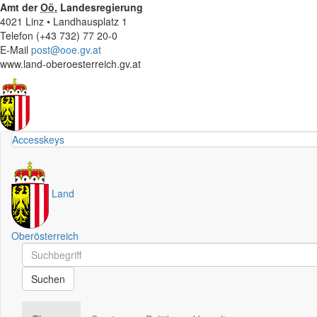
Amt der
Oö.
Landesregierung
4021 Linz • Landhausplatz 1
Telefon (+43 732) 77 20-0
E-Mail
post@ooe.gv.at
www.land-oberoesterreich.gv.at
Accesskeys
Land
Oberösterreich
Schnellsuche
Schnellsuche
Suchen