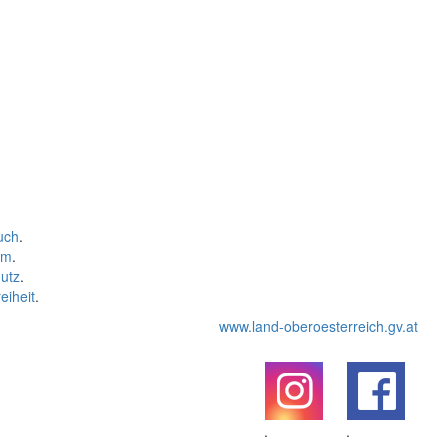
uch
.
um
.
utz
.
eiheit
.
www.land-oberoesterreich.gv.at
.
.