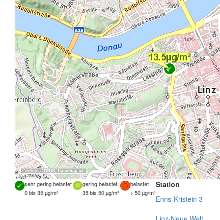
Quellen:
DORIS
,
basemap.at
Station
sehr gering belastet
gering belastet
belastet
0 bis 35 µg/m³
35 bis 50 µg/m³
> 50 µg/m³
Enns-Kristein 3
Linz-Neue Welt