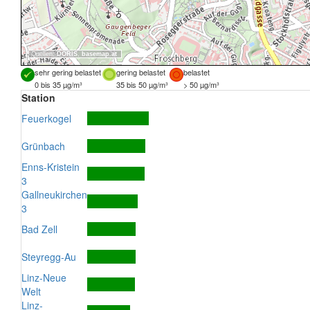
Quellen:
DORIS
,
basemap.at
sehr gering belastet
gering belastet
belastet
0 bis 35 µg/m³
35 bis 50 µg/m³
> 50 µg/m³
Station
Feuerkogel
Grünbach
Enns-Kristein
3
Gallneukirchen
3
Bad Zell
Steyregg-Au
Linz-Neue
Welt
Linz-