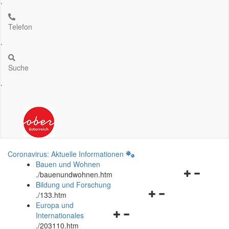
.
Telefon
.
Suche
.
Coronavirus: Aktuelle Informationen
Bauen und Wohnen
Navigationsm
.
/bauenundwohnen.htm
öffnen
Bildung und Forschung
Navigationsmenü
und
.
/133.htm
öffnen
schließen
Europa und
Navigationsmenü
und
Internationales
öffnen
schließen
.
/203110.htm