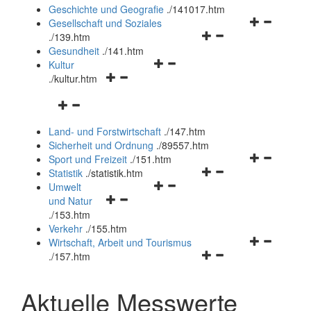
und
Geschichte und Geografie
.
/141017.htm
schließen
Navigationsm
Gesellschaft und Soziales
Navigationsmenü
öffnen
.
/139.htm
öffnen
und
Gesundheit
.
/141.htm
Navigationsmenü
und
schließen
Kultur
Navigationsmenü
öffnen
schließen
.
/kultur.htm
öffnen
und
Navigationsmenü
und
schließen
öffnen
schließen
Land- und Forstwirtschaft
.
/147.htm
und
Sicherheit und Ordnung
.
/89557.htm
schließen
Navigationsm
Sport und Freizeit
.
/151.htm
Navigationsmenü
öffnen
Statistik
.
/statistik.htm
Navigationsmenü
öffnen
und
Umwelt
Navigationsmenü
öffnen
und
schließen
und Natur
öffnen
und
schließen
.
/153.htm
und
schließen
Verkehr
.
/155.htm
schließen
Navigationsm
Wirtschaft, Arbeit und Tourismus
Navigationsmenü
öffnen
.
/157.htm
öffnen
und
und
schließen
Aktuelle Messwerte
schließen