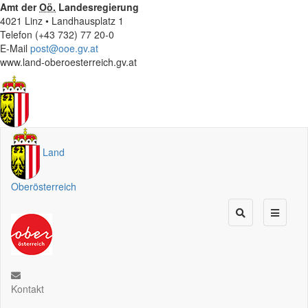
Amt der
Oö.
Landesregierung
4021 Linz • Landhausplatz 1
Telefon (+43 732) 77 20-0
E-Mail
post@ooe.gv.at
www.land-oberoesterreich.gv.at
Land
Oberösterreich
Kontakt