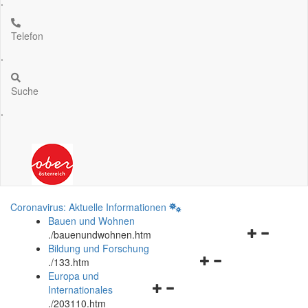
.
Telefon
.
Suche
.
Coronavirus: Aktuelle Informationen
Bauen und Wohnen
Navigationsm
.
/bauenundwohnen.htm
öffnen
Bildung und Forschung
Navigationsmenü
und
.
/133.htm
öffnen
schließen
Europa und
Navigationsmenü
und
Internationales
öffnen
schließen
.
/203110.htm