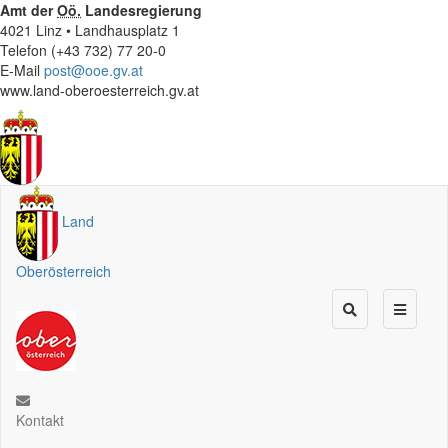
Amt der
Oö.
Landesregierung
4021 Linz • Landhausplatz 1
Telefon (+43 732) 77 20-0
E-Mail
post@ooe.gv.at
www.land-oberoesterreich.gv.at
Land
Oberösterreich
Kontakt