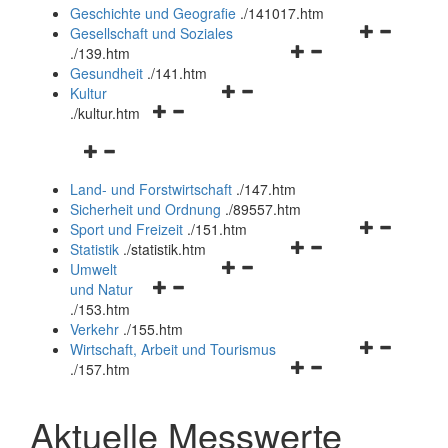
und
Geschichte und Geografie
.
/141017.htm
schließen
Navigationsm
Gesellschaft und Soziales
Navigationsmenü
öffnen
.
/139.htm
öffnen
und
Gesundheit
.
/141.htm
Navigationsmenü
und
schließen
Kultur
Navigationsmenü
öffnen
schließen
.
/kultur.htm
öffnen
und
Navigationsmenü
und
schließen
öffnen
schließen
Land- und Forstwirtschaft
.
/147.htm
und
Sicherheit und Ordnung
.
/89557.htm
schließen
Navigationsm
Sport und Freizeit
.
/151.htm
Navigationsmenü
öffnen
Statistik
.
/statistik.htm
Navigationsmenü
öffnen
und
Umwelt
Navigationsmenü
öffnen
und
schließen
und Natur
öffnen
und
schließen
.
/153.htm
und
schließen
Verkehr
.
/155.htm
schließen
Navigationsm
Wirtschaft, Arbeit und Tourismus
Navigationsmenü
öffnen
.
/157.htm
öffnen
und
und
schließen
Aktuelle Messwerte
schließen