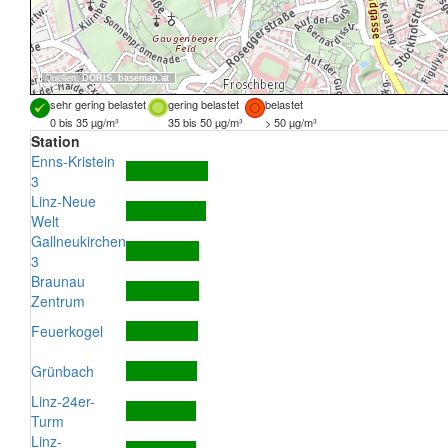
Quellen:
DORIS
,
basemap.at
sehr gering belastet
gering belastet
belastet
0 bis 35 µg/m³
35 bis 50 µg/m³
> 50 µg/m³
Station
Enns-Kristein
3
Linz-Neue
Welt
Gallneukirchen
3
Braunau
Zentrum
Feuerkogel
Grünbach
Linz-24er-
Turm
Linz-