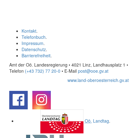
Kontakt
.
Telefonbuch
.
Impressum
.
Datenschutz
.
Barrierefreiheit
.
Amt der Oö. Landesregierung • 4021 Linz, Landhausplatz 1
•
Telefon
(+43 732) 77 20-0
• E-Mail
post@ooe.gv.at
www.land-oberoesterreich.gv.at
.
.
Oö.
Landtag
.