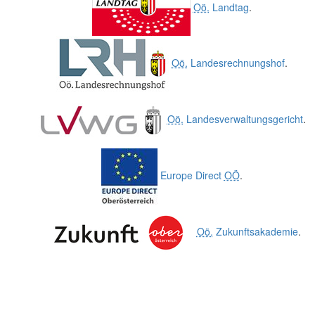
Oö.
Landtag
.
Oö.
Landesrechnungshof
.
Oö.
Landesverwaltungsgericht
.
Europe Direct
OÖ
.
Oö.
Zukunftsakademie
.