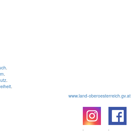
uch
.
um
.
utz
.
eiheit
.
www.land-oberoesterreich.gv.at
.
.