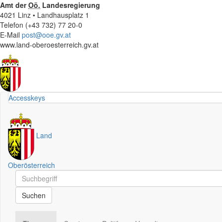
Amt der
Oö.
Landesregierung
4021 Linz • Landhausplatz 1
Telefon (+43 732) 77 20-0
E-Mail
post@ooe.gv.at
www.land-oberoesterreich.gv.at
Accesskeys
Land
Oberösterreich
Schnellsuche
Schnellsuche
Suchen