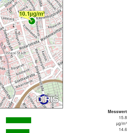
Messwert
15.8
µg/m³
14.6