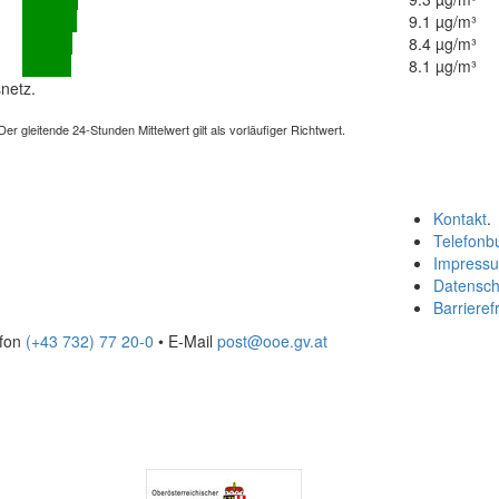
9.1 µg/m³
8.4 µg/m³
8.1 µg/m³
netz.
 gleitende 24-Stunden Mittelwert gilt als vorläufiger Richtwert.
Kontakt
.
Telefonb
Impress
Datensch
Barrierefr
efon
(+43 732) 77 20-0
• E-Mail
post@ooe.gv.at