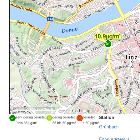
Quellen:
DORIS
,
basemap.at
Station
sehr gering belastet
gering belastet
belastet
0 bis 35 µg/m³
35 bis 50 µg/m³
> 50 µg/m³
Grünbach
Enns-Kristein 3