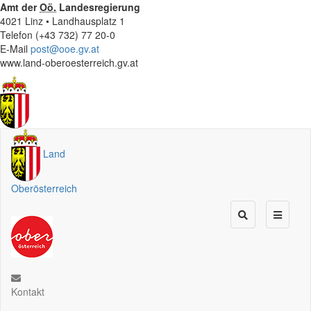
Amt der
Oö.
Landesregierung
4021 Linz • Landhausplatz 1
Telefon (+43 732) 77 20-0
E-Mail
post@ooe.gv.at
www.land-oberoesterreich.gv.at
Land
Oberösterreich
Kontakt