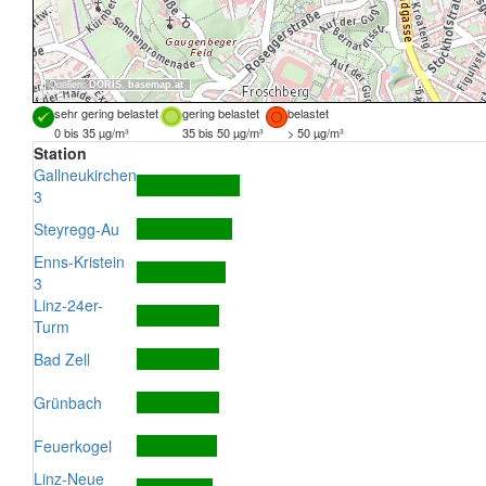
Quellen:
DORIS
,
basemap.at
sehr gering belastet
gering belastet
belastet
0 bis 35 µg/m³
35 bis 50 µg/m³
> 50 µg/m³
Station
Gallneukirchen
3
Steyregg-Au
Enns-Kristein
3
Linz-24er-
Turm
Bad Zell
Grünbach
Feuerkogel
Linz-Neue