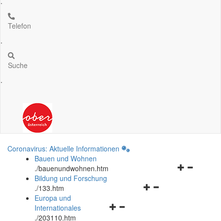
.
Telefon
.
Suche
.
Coronavirus: Aktuelle Informationen
Bauen und Wohnen
Navigationsm
.
/bauenundwohnen.htm
öffnen
Bildung und Forschung
Navigationsmenü
und
.
/133.htm
öffnen
schließen
Europa und
Navigationsmenü
und
Internationales
öffnen
schließen
.
/203110.htm