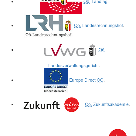
Oö.
Landtag
.
Oö.
Landesrechnungshof
.
Oö.
Landesverwaltungsgericht
.
Europe Direct
OÖ
.
Oö.
Zukunftsakademie
.