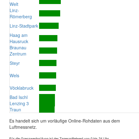
Welt
Linz-
Römerberg
Linz-Stadtpark
Haag am
Hausruck
Braunau
Zentrum
Steyr
Wels
Vöcklabruck
Bad Ischl
Lenzing 3
Traun
Es handelt sich um vorläufige Online-Rohdaten aus dem
Luftmessnetz.
Für die Grenzwertprüfung ist der Tagesmittelwert von 0 bis 24 Uhr