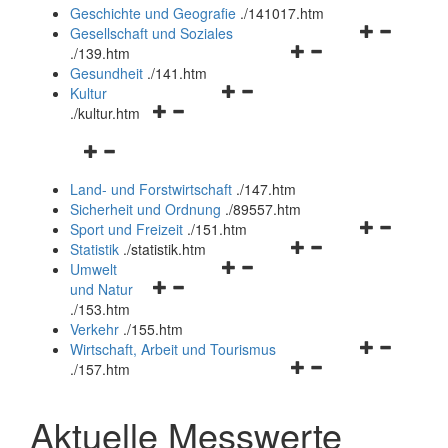
und
Geschichte und Geografie
.
/141017.htm
schließen
Navigationsm
Gesellschaft und Soziales
Navigationsmenü
öffnen
.
/139.htm
öffnen
und
Gesundheit
.
/141.htm
Navigationsmenü
und
schließen
Kultur
Navigationsmenü
öffnen
schließen
.
/kultur.htm
öffnen
und
Navigationsmenü
und
schließen
öffnen
schließen
Land- und Forstwirtschaft
.
/147.htm
und
Sicherheit und Ordnung
.
/89557.htm
schließen
Navigationsm
Sport und Freizeit
.
/151.htm
Navigationsmenü
öffnen
Statistik
.
/statistik.htm
Navigationsmenü
öffnen
und
Umwelt
Navigationsmenü
öffnen
und
schließen
und Natur
öffnen
und
schließen
.
/153.htm
und
schließen
Verkehr
.
/155.htm
schließen
Navigationsm
Wirtschaft, Arbeit und Tourismus
Navigationsmenü
öffnen
.
/157.htm
öffnen
und
und
schließen
Aktuelle Messwerte
schließen