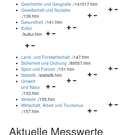
und
Geschichte und Geografie
.
/141017.htm
schließen
Navigationsm
Gesellschaft und Soziales
Navigationsmenü
öffnen
.
/139.htm
öffnen
und
Gesundheit
.
/141.htm
Navigationsmenü
und
schließen
Kultur
Navigationsmenü
öffnen
schließen
.
/kultur.htm
öffnen
und
Navigationsmenü
und
schließen
öffnen
schließen
Land- und Forstwirtschaft
.
/147.htm
und
Sicherheit und Ordnung
.
/89557.htm
schließen
Navigationsm
Sport und Freizeit
.
/151.htm
Navigationsmenü
öffnen
Statistik
.
/statistik.htm
Navigationsmenü
öffnen
und
Umwelt
Navigationsmenü
öffnen
und
schließen
und Natur
öffnen
und
schließen
.
/153.htm
und
schließen
Verkehr
.
/155.htm
schließen
Navigationsm
Wirtschaft, Arbeit und Tourismus
Navigationsmenü
öffnen
.
/157.htm
öffnen
und
und
schließen
Aktuelle Messwerte
schließen