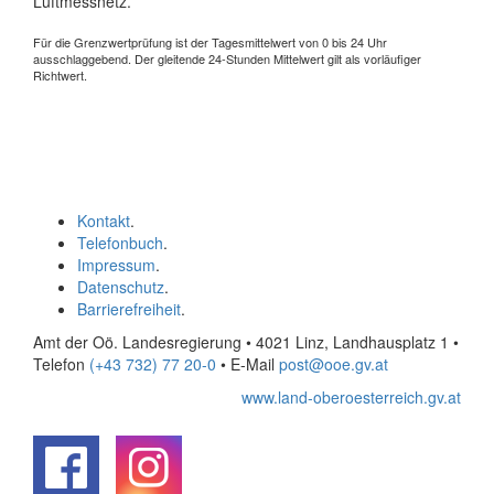
Luftmessnetz.
Für die Grenzwertprüfung ist der Tagesmittelwert von 0 bis 24 Uhr
ausschlaggebend. Der gleitende 24-Stunden Mittelwert gilt als vorläufiger
Richtwert.
Kontakt
.
Telefonbuch
.
Impressum
.
Datenschutz
.
Barrierefreiheit
.
Amt der Oö. Landesregierung • 4021 Linz, Landhausplatz 1
•
Telefon
(+43 732) 77 20-0
• E-Mail
post@ooe.gv.at
www.land-oberoesterreich.gv.at