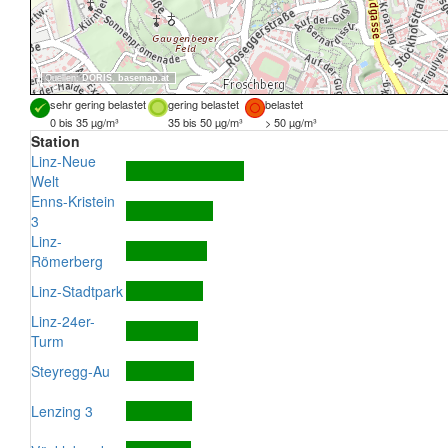
Quellen:
DORIS
,
basemap.at
sehr gering belastet
gering belastet
belastet
0 bis 35 µg/m³
35 bis 50 µg/m³
> 50 µg/m³
Station
Linz-Neue
Welt
Enns-Kristein
3
Linz-
Römerberg
Linz-Stadtpark
Linz-24er-
Turm
Steyregg-Au
Lenzing 3