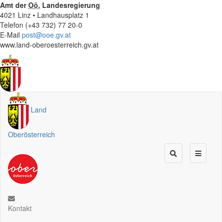
Amt der
Oö.
Landesregierung
4021 Linz • Landhausplatz 1
Telefon (+43 732) 77 20-0
E-Mail
post@ooe.gv.at
www.land-oberoesterreich.gv.at
Land
Oberösterreich
Kontakt