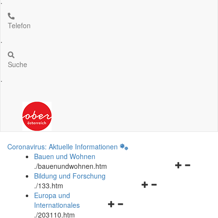
.
Telefon
.
Suche
.
Coronavirus: Aktuelle Informationen
Bauen und Wohnen
Navigationsm
.
/bauenundwohnen.htm
öffnen
Bildung und Forschung
Navigationsmenü
und
.
/133.htm
öffnen
schließen
Europa und
Navigationsmenü
und
Internationales
öffnen
schließen
.
/203110.htm