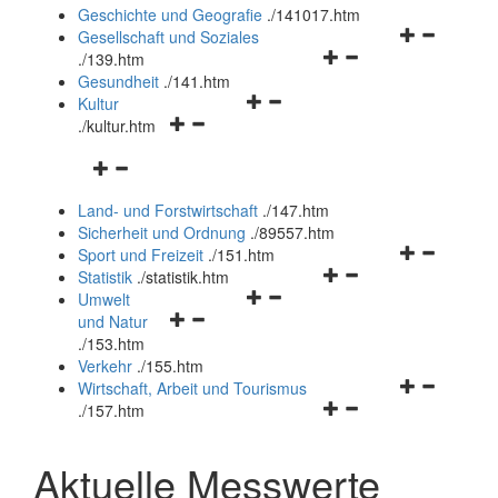
und
Geschichte und Geografie
.
/141017.htm
schließen
Navigationsm
Gesellschaft und Soziales
Navigationsmenü
öffnen
.
/139.htm
öffnen
und
Gesundheit
.
/141.htm
Navigationsmenü
und
schließen
Kultur
Navigationsmenü
öffnen
schließen
.
/kultur.htm
öffnen
und
Navigationsmenü
und
schließen
öffnen
schließen
Land- und Forstwirtschaft
.
/147.htm
und
Sicherheit und Ordnung
.
/89557.htm
schließen
Navigationsm
Sport und Freizeit
.
/151.htm
Navigationsmenü
öffnen
Statistik
.
/statistik.htm
Navigationsmenü
öffnen
und
Umwelt
Navigationsmenü
öffnen
und
schließen
und Natur
öffnen
und
schließen
.
/153.htm
und
schließen
Verkehr
.
/155.htm
schließen
Navigationsm
Wirtschaft, Arbeit und Tourismus
Navigationsmenü
öffnen
.
/157.htm
öffnen
und
und
schließen
Aktuelle Messwerte
schließen