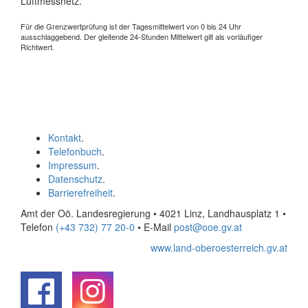
Luftmessnetz.
Für die Grenzwertprüfung ist der Tagesmittelwert von 0 bis 24 Uhr
ausschlaggebend. Der gleitende 24-Stunden Mittelwert gilt als vorläufiger
Richtwert.
Kontakt
.
Telefonbuch
.
Impressum
.
Datenschutz
.
Barrierefreiheit
.
Amt der Oö. Landesregierung • 4021 Linz, Landhausplatz 1
•
Telefon
(+43 732) 77 20-0
• E-Mail
post@ooe.gv.at
www.land-oberoesterreich.gv.at