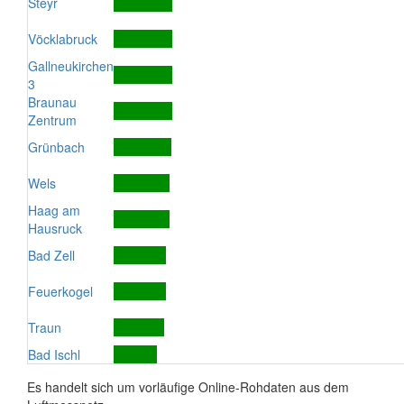
Steyr
Vöcklabruck
Gallneukirchen
3
Braunau
Zentrum
Grünbach
Wels
Haag am
Hausruck
Bad Zell
Feuerkogel
Traun
Bad Ischl
Es handelt sich um vorläufige Online-Rohdaten aus dem