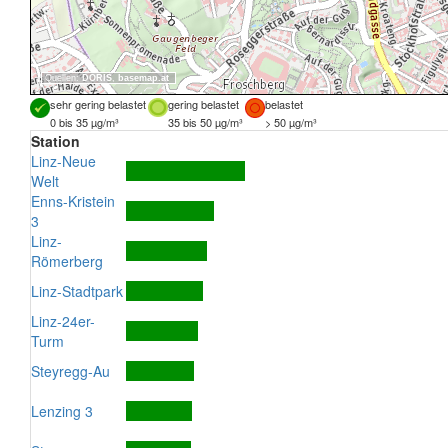
Quellen:
DORIS
,
basemap.at
sehr gering belastet
gering belastet
belastet
0 bis 35 µg/m³
35 bis 50 µg/m³
> 50 µg/m³
Station
Linz-Neue
Welt
Enns-Kristein
3
Linz-
Römerberg
Linz-Stadtpark
Linz-24er-
Turm
Steyregg-Au
Lenzing 3