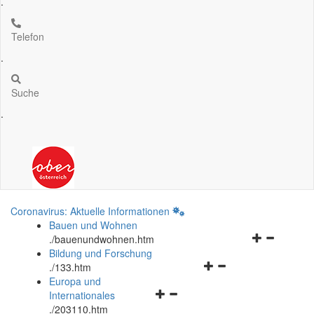
.
Telefon
.
Suche
.
Coronavirus: Aktuelle Informationen
Bauen und Wohnen
Navigationsm
.
/bauenundwohnen.htm
öffnen
Bildung und Forschung
Navigationsmenü
und
.
/133.htm
öffnen
schließen
Europa und
Navigationsmenü
und
Internationales
öffnen
schließen
.
/203110.htm