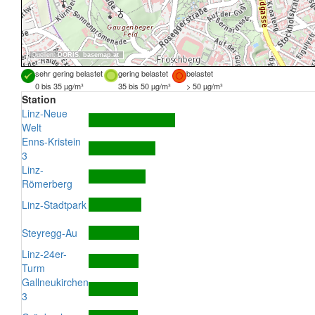
Quellen:
DORIS
,
basemap.at
sehr gering belastet
gering belastet
belastet
0 bis 35 µg/m³
35 bis 50 µg/m³
> 50 µg/m³
Station
Linz-Neue
Welt
Enns-Kristein
3
Linz-
Römerberg
Linz-Stadtpark
Steyregg-Au
Linz-24er-
Turm
Gallneukirchen
3