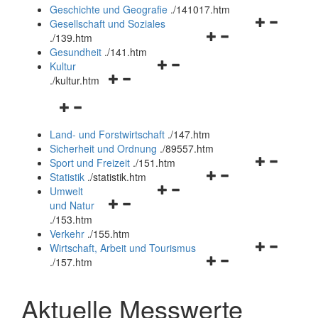
und
Geschichte und Geografie
.
/141017.htm
schließen
Navigationsm
Gesellschaft und Soziales
Navigationsmenü
öffnen
.
/139.htm
öffnen
und
Gesundheit
.
/141.htm
Navigationsmenü
und
schließen
Kultur
Navigationsmenü
öffnen
schließen
.
/kultur.htm
öffnen
und
Navigationsmenü
und
schließen
öffnen
schließen
Land- und Forstwirtschaft
.
/147.htm
und
Sicherheit und Ordnung
.
/89557.htm
schließen
Navigationsm
Sport und Freizeit
.
/151.htm
Navigationsmenü
öffnen
Statistik
.
/statistik.htm
Navigationsmenü
öffnen
und
Umwelt
Navigationsmenü
öffnen
und
schließen
und Natur
öffnen
und
schließen
.
/153.htm
und
schließen
Verkehr
.
/155.htm
schließen
Navigationsm
Wirtschaft, Arbeit und Tourismus
Navigationsmenü
öffnen
.
/157.htm
öffnen
und
und
schließen
Aktuelle Messwerte
schließen