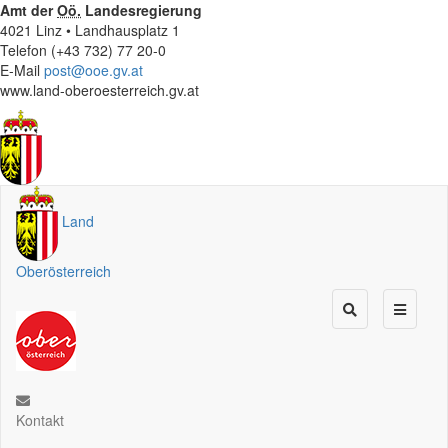
Amt der
Oö.
Landesregierung
4021 Linz • Landhausplatz 1
Telefon (+43 732) 77 20-0
E-Mail
post@ooe.gv.at
www.land-oberoesterreich.gv.at
Land
Oberösterreich
Kontakt