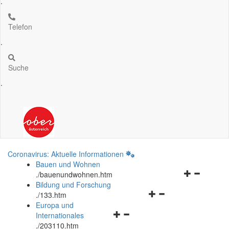
.
Telefon
.
Suche
.
Coronavirus: Aktuelle Informationen
Bauen und Wohnen
Navigationsm
.
/bauenundwohnen.htm
öffnen
Bildung und Forschung
Navigationsmenü
und
.
/133.htm
öffnen
schließen
Europa und
Navigationsmenü
und
Internationales
öffnen
schließen
.
/203110.htm