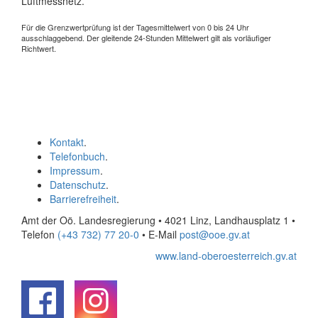
Luftmessnetz.
Für die Grenzwertprüfung ist der Tagesmittelwert von 0 bis 24 Uhr
ausschlaggebend. Der gleitende 24-Stunden Mittelwert gilt als vorläufiger
Richtwert.
Kontakt
.
Telefonbuch
.
Impressum
.
Datenschutz
.
Barrierefreiheit
.
Amt der Oö. Landesregierung • 4021 Linz, Landhausplatz 1
•
Telefon
(+43 732) 77 20-0
• E-Mail
post@ooe.gv.at
www.land-oberoesterreich.gv.at